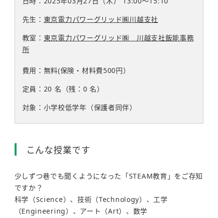
日時：2025年03月27日（木）
13:00〜15:10
先生：
東京電力パワーグリッド㈱川越支社
教室：
東京電力パワーグリッド㈱ 川越支社飯能事務
所
費用：無料(保険・材料費500円）
定員：20
名
（残：0
名
）
対象：小学校低学年（保護者同伴）
こんな授業です
少しずつ巷でも聞くようになった「STEAM教育」をご存知
ですか？
科学（Science）、技術（Technology）、工学
（Engineering）、アート（Art）、数学