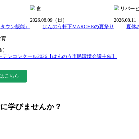
食
リバー
2026.08.09
（日）
2026.08.11
ンタウン飯能』
はんのう軒下MARCHEの夏祭り
夏休
教育
金）
ーテンコンクール2026【はんのう市民環境会議主催】
はこちら
緒に学びませんか？