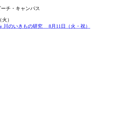
ビーチ・キャンパス
（火）
み 川のいきもの研究 8月11日（火・祝）