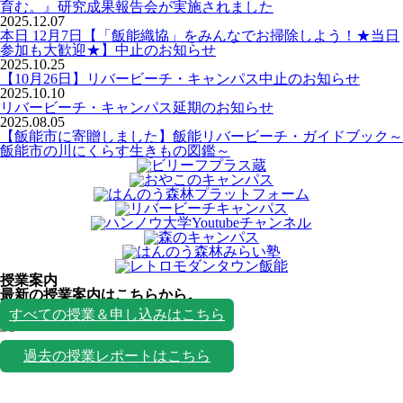
育む。』研究成果報告会が実施されました
2025.12.07
本日 12月7日【「飯能織協」をみんなでお掃除しよう！★当日
参加も大歓迎★】中止のお知らせ
2025.10.25
【10月26日】リバービーチ・キャンパス中止のお知らせ
2025.10.10
リバービーチ・キャンパス延期のお知らせ
2025.08.05
【飯能市に寄贈しました】飯能リバービーチ・ガイドブック～
飯能市の川にくらす生きもの図鑑～
授業案内
最新の授業案内はこちらから。
授業一覧
すべての授業＆申し込みはこちら
過去の授業レポートはこちら