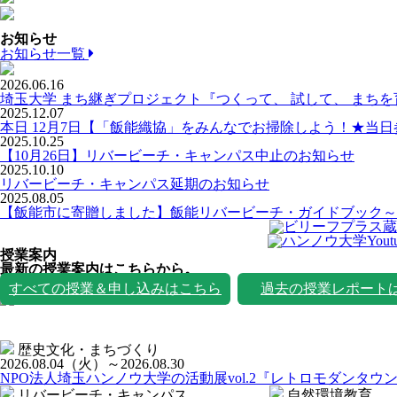
お知らせ
お知らせ一覧
2026.06.16
埼玉大学 まち継ぎプロジェクト『つくって、 試して、 まち
2025.12.07
本日 12月7日【「飯能織協」をみんなでお掃除しよう！★当
2025.10.25
【10月26日】リバービーチ・キャンパス中止のお知らせ
2025.10.10
リバービーチ・キャンパス延期のお知らせ
2025.08.05
【飯能市に寄贈しました】飯能リバービーチ・ガイドブック～
授業案内
最新の授業案内はこちらから。
授業一覧
すべての授業＆申し込みはこちら
過去の授業レポート
歴史文化・まちづくり
2026.08.04
（火）
～2026.08.30
NPO法人埼玉ハンノウ大学の活動展vol.2『レトロモダンタウ
リバービーチ・キャンパス
自然環境教育