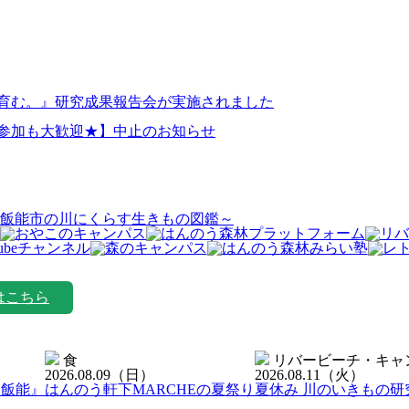
を育む。』研究成果報告会が実施されました
日参加も大歓迎★】中止のお知らせ
飯能市の川にくらす生きもの図鑑～
はこちら
食
リバービーチ・キャ
2026.08.09
（日）
2026.08.11
（火）
ン飯能』
はんのう軒下MARCHEの夏祭り
夏休み 川のいきもの研