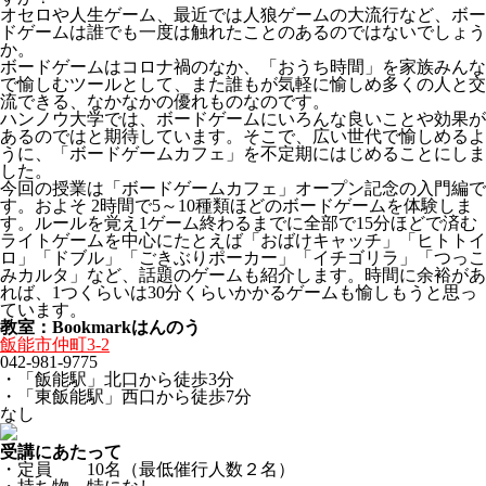
オセロや人生ゲーム、最近では人狼ゲームの大流行など、ボー
ドゲームは誰でも一度は触れたことのあるのではないでしょう
か。
ボードゲームはコロナ禍のなか、「おうち時間」を家族みんな
で愉しむツールとして、また誰もが気軽に愉しめ多くの人と交
流できる、なかなかの優れものなのです。
ハンノウ大学では、ボードゲームにいろんな良いことや効果が
あるのではと期待しています。そこで、広い世代で愉しめるよ
うに、「ボードゲームカフェ」を不定期にはじめることにしま
した。
今回の授業は「ボードゲームカフェ」オープン記念の入門編で
す。およそ 2時間で5～10種類ほどのボードゲームを体験しま
す。ルールを覚え1ゲーム終わるまでに全部で15分ほどで済む
ライトゲームを中心にたとえば「おばけキャッチ」「ヒトトイ
ロ」「ドブル」「ごきぶりポーカー」「イチゴリラ」「つっこ
みカルタ」など、話題のゲームも紹介します。時間に余裕があ
れば、1つくらいは30分くらいかかるゲームも愉しもうと思っ
ています。
教室：Bookmarkはんのう
飯能市仲町3-2
042-981-9775
・「飯能駅」北口から徒歩3分
・「東飯能駅」西口から徒歩7分
なし
受講にあたって
・定員 10名（最低催行人数２名）