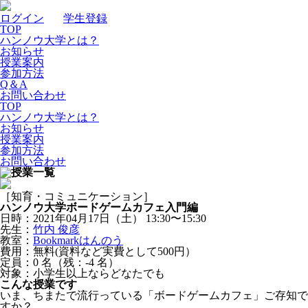
ログイン
｜
学生登録
TOP
ハンノウ大学とは？
お知らせ
授業案内
参加方法
Q＆A
お問い合わせ
TOP
ハンノウ大学とは？
お知らせ
授業案内
参加方法
お問い合わせ
［知育・コミュニケーション］
ハンノウ大学ボードゲームカフェ入門編
日時：2021年04月17日（土）
13:30〜15:30
先生：
竹内 俊彦
教室：
Bookmarkはんのう
費用：無料(資料など実費として500円）
定員：0
名
（残：-4
名
）
対象：小学生以上ならどなたでも
こんな授業です
いま、ちまたで流行っている「ボードゲームカフェ」ご存知で
すか？