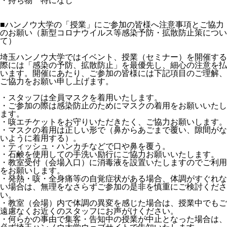
・持ち物 特になし
■ハンノウ大学の「授業」にご参加の皆様へ注意事項とご協力
のお願い（新型コロナウイルス等感染予防・拡散防止策につい
て）
埼玉ハンノウ大学ではイベント、授業（セミナー）を開催する
際には「感染の予防、拡散防止」を最優先し、細心の注意を払
います。開催にあたり、ご参加の皆様には下記項目のご理解、
ご協力をお願い申し上げます。
・スタッフは全員マスクを着用いたします。
・ご参加の際は感染防止のためにマスクの着用をお願いいたし
ます。
・咳エチケットをお守りいただきたく、ご協力お願いします。
・マスクの着用は正しい形で（鼻からあごまで覆い、隙間がな
いように着用する）。
・ティッシュ・ハンカチなどで口や鼻を覆う。
・石鹸を使用しての手洗い励行にご協力お願いいたします。
・教室受付（会場入口）に消毒液を設置いたしますのでご利用
をお願いします。
・発熱・咳・全身痛等の自覚症状がある場合、体調がすぐれな
い場合は、無理をなさらずご参加の是非を慎重にご検討くださ
い。
・教室（会場）内で体調の異変を感じた場合は、授業中でもご
遠慮なくお近くのスタッフにお声がけください。
・何らかの事由で集客・告知中の授業が中止となった場合は、