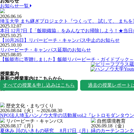
お知らせ
お知らせ一覧
2026.06.16
埼玉大学 まち継ぎプロジェクト『つくって、 試して、 まち
2025.12.07
本日 12月7日【「飯能織協」をみんなでお掃除しよう！★当
2025.10.25
【10月26日】リバービーチ・キャンパス中止のお知らせ
2025.10.10
リバービーチ・キャンパス延期のお知らせ
2025.08.05
【飯能市に寄贈しました】飯能リバービーチ・ガイドブック～
授業案内
最新の授業案内はこちらから。
授業一覧
すべての授業＆申し込みはこちら
過去の授業レポート
歴史文化・まちづくり
2026.08.04
（火）
～2026.08.30
NPO法人埼玉ハンノウ大学の活動展vol.2『レトロモダンタウ
リバービーチ・キャンパス
自然環境教育
2026.08.17
（月）
2026.09.18
（金）
夏休み 川のいきもの研究 8月17日（月）
緑のカーテンコンク