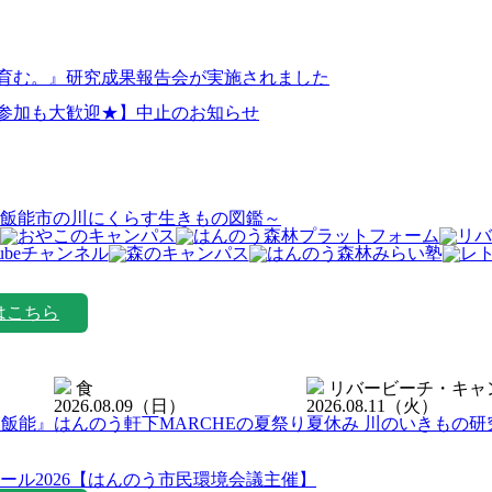
を育む。』研究成果報告会が実施されました
日参加も大歓迎★】中止のお知らせ
飯能市の川にくらす生きもの図鑑～
はこちら
食
リバービーチ・キャ
2026.08.09
（日）
2026.08.11
（火）
ン飯能』
はんのう軒下MARCHEの夏祭り
夏休み 川のいきもの研
ール2026【はんのう市民環境会議主催】