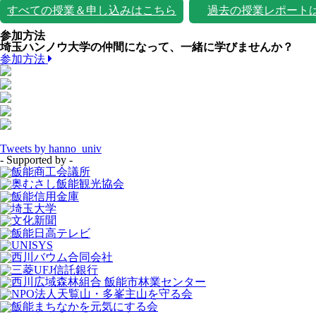
すべての授業＆申し込みはこちら
過去の授業レポート
参加方法
埼玉ハンノウ大学の仲間になって、一緒に学びませんか？
参加方法
Tweets by hanno_univ
- Supported by -