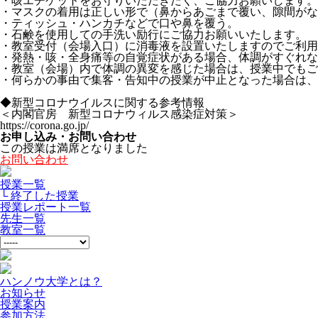
・咳エチケットをお守りいただきたく、ご協力お願いします。
・マスクの着用は正しい形で（鼻からあごまで覆い、隙間がな
・ティッシュ・ハンカチなどで口や鼻を覆う。
・石鹸を使用しての手洗い励行にご協力お願いいたします。
・教室受付（会場入口）に消毒液を設置いたしますのでご利用
・発熱・咳・全身痛等の自覚症状がある場合、体調がすぐれな
・教室（会場）内で体調の異変を感じた場合は、授業中でもご
・何らかの事由で集客・告知中の授業が中止となった場合は、
◆新型コロナウイルスに関する参考情報
＜内閣官房 新型コロナウィルス感染症対策＞
https://corona.go.jp/
お申し込み・お問い合わせ
この授業は満席となりました
お問い合わせ
授業一覧
└ 終了した授業
授業レポート一覧
先生一覧
教室一覧
ハンノウ大学とは？
お知らせ
授業案内
参加方法