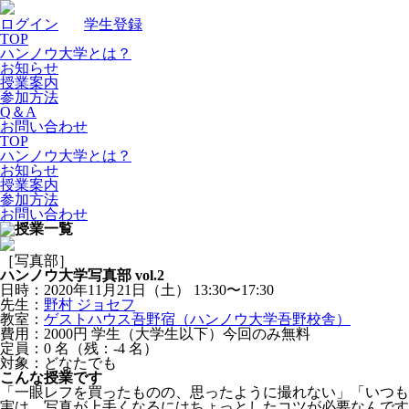
ログイン
｜
学生登録
TOP
ハンノウ大学とは？
お知らせ
授業案内
参加方法
Q＆A
お問い合わせ
TOP
ハンノウ大学とは？
お知らせ
授業案内
参加方法
お問い合わせ
［写真部］
ハンノウ大学写真部 vol.2
日時：2020年11月21日（土）
13:30〜17:30
先生：
野村 ジョセフ
教室：
ゲストハウス吾野宿（ハンノウ大学吾野校舎）
費用：2000円 学生（大学生以下）今回のみ無料
定員：0
名
（残：-4
名
）
対象：どなたでも
こんな授業です
「一眼レフを買ったものの、思ったように撮れない」「いつも
実は、写真が上手くなるにはちょっとしたコツが必要なんです