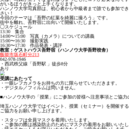
がいるほうがきっと上手くなります。
ハンノウ大学写真部は、初心者から中級者まで誰でも参加でき
さい！
今回のテーマは「吾野の紅葉を綺麗に撮ろう」です。
街中を離れ、吾野宿に出向いて開催いたします。
◯スケジュール
13:30 集合
14:00〜15:00 写真（カメラ）についての講義
15:00〜16:30 撮影実践
16:30〜17:30 作品発表・講評
教室：ゲストハウス吾野宿（ハンノウ大学吾野校舎）
飯能市坂石町分213
042-978-1946
・西武秩父線「吾野駅 」徒歩8分
あり
受講にあたって
・一眼レフカメラをお持ちの方に限らせていただきます。
・デジタル／フィルムは問いません。
■ハンノウ大学の「授業」にご参加の皆様へ注意事項とご協力
埼玉ハンノウ大学ではイベント、授業（セミナー）を開催する
ご協力をお願い申し上げます。
・スタッフは全員マスクを着用いたします。
・ご参加の際は感染防止のためにマスクの着用をお願いいたし