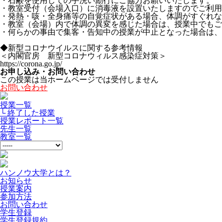
・石鹸を使用しての手洗い励行にご協力お願いいたします。
・教室受付（会場入口）に消毒液を設置いたしますのでご利用
・発熱・咳・全身痛等の自覚症状がある場合、体調がすぐれな
・教室（会場）内で体調の異変を感じた場合は、授業中でもご
・何らかの事由で集客・告知中の授業が中止となった場合は、
◆新型コロナウイルスに関する参考情報
＜内閣官房 新型コロナウィルス感染症対策＞
https://corona.go.jp/
お申し込み・お問い合わせ
この授業は当ホームページでは受付しません
お問い合わせ
授業一覧
└ 終了した授業
授業レポート一覧
先生一覧
教室一覧
ハンノウ大学とは？
お知らせ
授業案内
参加方法
お問い合わせ
学生登録
学生登録規約