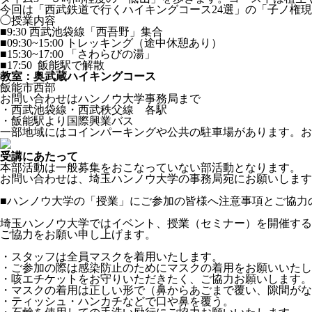
今回は「西武鉄道で行くハイキングコース24選」の「子ノ権
◯授業内容
■9:30 西武池袋線「西吾野」集合
■09:30~15:00 トレッキング（途中休憩あり）
■15:30~17:00 「さわらびの湯」
■17:50 飯能駅で解散
教室：奥武蔵ハイキングコース
飯能市西部
お問い合わせはハンノウ大学事務局まで
・西武池袋線・西武秩父線 各駅
・飯能駅より国際興業バス
一部地域にはコインパーキングや公共の駐車場があります。お
受講にあたって
本部活動は一般募集をおこなっていない部活動となります。
お問い合わせは、埼玉ハンノウ大学の事務局宛にお願いします
■ハンノウ大学の「授業」にご参加の皆様へ注意事項とご協力
埼玉ハンノウ大学ではイベント、授業（セミナー）を開催する
ご協力をお願い申し上げます。
・スタッフは全員マスクを着用いたします。
・ご参加の際は感染防止のためにマスクの着用をお願いいたし
・咳エチケットをお守りいただきたく、ご協力お願いします。
・マスクの着用は正しい形で（鼻からあごまで覆い、隙間がな
・ティッシュ・ハンカチなどで口や鼻を覆う。