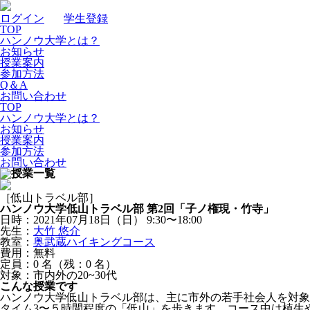
ログイン
｜
学生登録
TOP
ハンノウ大学とは？
お知らせ
授業案内
参加方法
Q＆A
お問い合わせ
TOP
ハンノウ大学とは？
お知らせ
授業案内
参加方法
お問い合わせ
［低山トラベル部］
ハンノウ大学低山トラベル部 第2回「子ノ権現・竹寺」
日時：2021年07月18日（日）
9:30〜18:00
先生：
大竹 悠介
教室：
奥武蔵ハイキングコース
費用：無料
定員：0
名
（残：0
名
）
対象：市内外の20~30代
こんな授業です
ハンノウ大学低山トラベル部は、主に市外の若手社会人を対象
タイム3〜５時間程度の「低山」を歩きます。コース中は植生