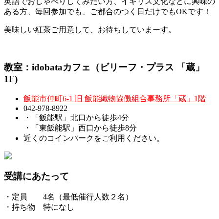
英語でおしゃべりしてみたい方、イギリス文化などに興味の
ある方、毎回参加でも、ご都合のつく日だけでもOKです！
美味しい紅茶ご用意して、お待ちしていまーす。
教室：idobataカフェ（ビリーフ・プラス 「蔵」
1F)
飯能市仲町6-1 旧 飯能織物協働組合事務所「蔵」1階
042-978-8922
・「飯能駅」北口から徒歩4分
・「東飯能駅」西口から徒歩8分
近くのコインパークをご利用ください。
受講にあたって
・定員 4名（最低催行人数２名）
・持ち物 特になし