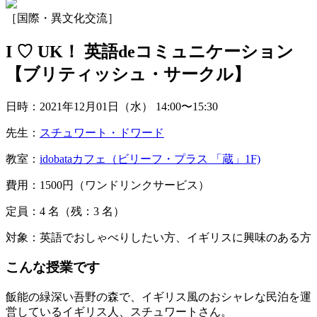
［国際・異文化交流］
I ♡ UK！ 英語deコミュニケーション
【ブリティッシュ・サークル】
日時：2021年12月01日（水）
14:00〜15:30
先生：
スチュワート・ドワード
教室：
idobataカフェ（ビリーフ・プラス 「蔵」1F)
費用：1500円（ワンドリンクサービス）
定員：4
名
（残：3
名
）
対象：英語でおしゃべりしたい方、イギリスに興味のある方
こんな授業です
飯能の緑深い吾野の森で、イギリス風のおシャレな民泊を運
営しているイギリス人、スチュワートさん。