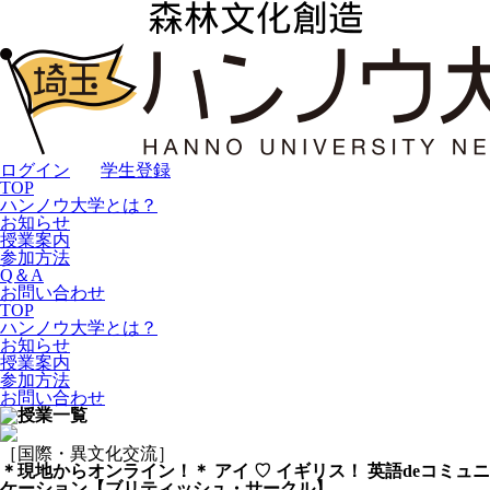
ログイン
｜
学生登録
TOP
ハンノウ大学とは？
お知らせ
授業案内
参加方法
Q＆A
お問い合わせ
TOP
ハンノウ大学とは？
お知らせ
授業案内
参加方法
お問い合わせ
［国際・異文化交流］
＊現地からオンライン！＊ アイ ♡ イギリス！ 英語deコミュニ
ケーション【ブリティッシュ・サークル】