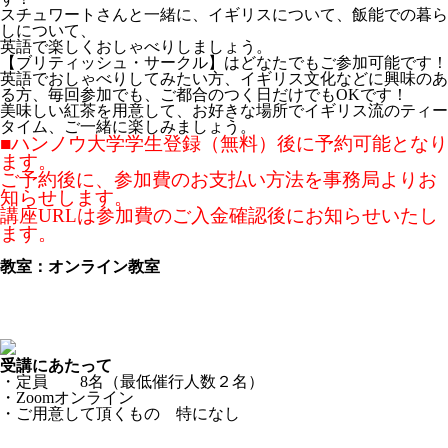
スチュワートさんと一緒に、イギリスについて、飯能での暮ら
しについて、
英語で楽しくおしゃべりしましょう。
【ブリティッシュ・サークル】はどなたでもご参加可能です！
英語でおしゃべりしてみたい方、イギリス文化などに興味のあ
る方、毎回参加でも、ご都合のつく日だけでもOKです！
美味しい紅茶を用意して、お好きな場所でイギリス流のティー
タイム、ご一緒に楽しみましょう。
■ハンノウ大学学生登録（無料）後に予約可能となり
ます。
ご予約後に、参加費のお支払い方法を事務局よりお
知らせします。
講座URLは参加費のご入金確認後にお知らせいたし
ます。
教室：オンライン教室
受講にあたって
・定員 8名（最低催行人数２名）
・Zoomオンライン
・ご用意して頂くもの 特になし