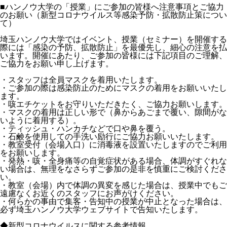
■ハンノウ大学の「授業」にご参加の皆様へ注意事項とご協力
のお願い（新型コロナウイルス等感染予防・拡散防止策につい
て）
埼玉ハンノウ大学ではイベント、授業（セミナー）を開催する
際には「感染の予防、拡散防止」を最優先し、細心の注意を払
います。開催にあたり、ご参加の皆様には下記項目のご理解、
ご協力をお願い申し上げます。
・スタッフは全員マスクを着用いたします。
・ご参加の際は感染防止のためにマスクの着用をお願いいたし
ます。
・咳エチケットをお守りいただきたく、ご協力お願いします。
・マスクの着用は正しい形で（鼻からあごまで覆い、隙間がな
いように着用する）。
・ティッシュ・ハンカチなどで口や鼻を覆う。
・石鹸を使用しての手洗い励行にご協力お願いいたします。
・教室受付（会場入口）に消毒液を設置いたしますのでご利用
をお願いします。
・発熱・咳・全身痛等の自覚症状がある場合、体調がすぐれな
い場合は、無理をなさらずご参加の是非を慎重にご検討くださ
い。
・教室（会場）内で体調の異変を感じた場合は、授業中でもご
遠慮なくお近くのスタッフにお声がけください。
・何らかの事由で集客・告知中の授業が中止となった場合は、
必ず埼玉ハンノウ大学ウェブサイトで告知いたします。
◆新型コロナウイルスに関する参考情報