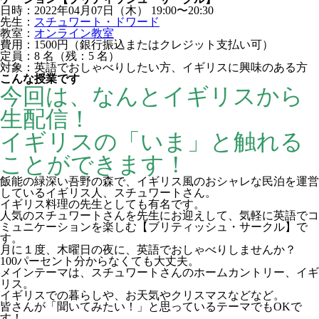
日時：2022年04月07日（木）
19:00〜20:30
先生：
スチュワート・ドワード
教室：
オンライン教室
費用：1500円（銀行振込またはクレジット支払い可）
定員：8
名
（残：5
名
）
対象：英語でおしゃべりしたい方、イギリスに興味のある方
こんな授業です
今回は、なんとイギリスから
生配信！
イギリスの「いま」と触れる
ことができます！
飯能の緑深い吾野の森で、イギリス風のおシャレな民泊を運営
しているイギリス人、スチュワートさん。
イギリス料理の先生としても有名です。
人気のスチュワートさんを先生にお迎えして、気軽に英語でコ
ミュニケーションを楽しむ【ブリティッシュ・サークル】で
す。
月に１度、木曜日の夜に、英語でおしゃべりしませんか？
100パーセント分からなくても大丈夫。
メインテーマは、スチュワートさんのホームカントリー、イギ
リス。
イギリスでの暮らしや、お天気やクリスマスなどなど。
皆さんが「聞いてみたい！」と思っているテーマでもOKで
す！