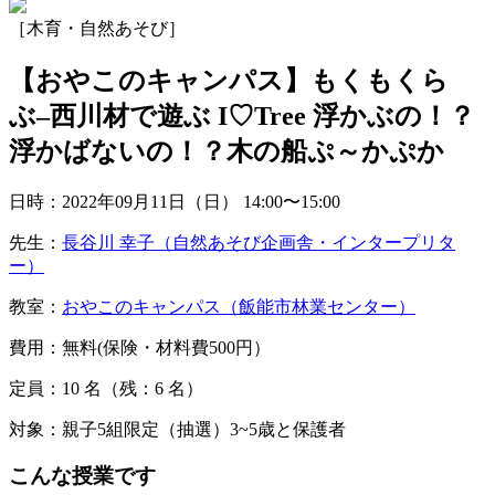
［木育・自然あそび］
【おやこのキャンパス】もくもくら
ぶ–西川材で遊ぶ I♡Tree 浮かぶの！？
浮かばないの！？木の船ぷ～かぷか
日時：2022年09月11日（日）
14:00〜15:00
先生：
長谷川 幸子（自然あそび企画舎・インタープリタ
ー）
教室：
おやこのキャンパス（飯能市林業センター）
費用：無料(保険・材料費500円）
定員：10
名
（残：6
名
）
対象：親子5組限定（抽選）3~5歳と保護者
こんな授業です