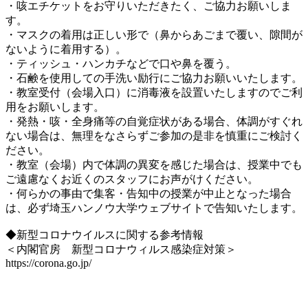
・咳エチケットをお守りいただきたく、ご協力お願いしま
す。
・マスクの着用は正しい形で（鼻からあごまで覆い、隙間が
ないように着用する）。
・ティッシュ・ハンカチなどで口や鼻を覆う。
・石鹸を使用しての手洗い励行にご協力お願いいたします。
・教室受付（会場入口）に消毒液を設置いたしますのでご利
用をお願いします。
・発熱・咳・全身痛等の自覚症状がある場合、体調がすぐれ
ない場合は、無理をなさらずご参加の是非を慎重にご検討く
ださい。
・教室（会場）内で体調の異変を感じた場合は、授業中でも
ご遠慮なくお近くのスタッフにお声がけください。
・何らかの事由で集客・告知中の授業が中止となった場合
は、必ず埼玉ハンノウ大学ウェブサイトで告知いたします。
◆新型コロナウイルスに関する参考情報
＜内閣官房 新型コロナウィルス感染症対策＞
https://corona.go.jp/