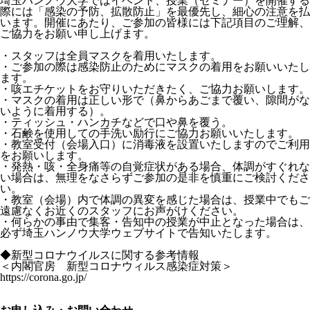
埼玉ハンノウ大学ではイベント、授業（セミナー）を開催する
際には「感染の予防、拡散防止」を最優先し、細心の注意を払
います。開催にあたり、ご参加の皆様には下記項目のご理解、
ご協力をお願い申し上げます。
・スタッフは全員マスクを着用いたします。
・ご参加の際は感染防止のためにマスクの着用をお願いいたし
ます。
・咳エチケットをお守りいただきたく、ご協力お願いします。
・マスクの着用は正しい形で（鼻からあごまで覆い、隙間がな
いように着用する）。
・ティッシュ・ハンカチなどで口や鼻を覆う。
・石鹸を使用しての手洗い励行にご協力お願いいたします。
・教室受付（会場入口）に消毒液を設置いたしますのでご利用
をお願いします。
・発熱・咳・全身痛等の自覚症状がある場合、体調がすぐれな
い場合は、無理をなさらずご参加の是非を慎重にご検討くださ
い。
・教室（会場）内で体調の異変を感じた場合は、授業中でもご
遠慮なくお近くのスタッフにお声がけください。
・何らかの事由で集客・告知中の授業が中止となった場合は、
必ず埼玉ハンノウ大学ウェブサイトで告知いたします。
◆新型コロナウイルスに関する参考情報
＜内閣官房 新型コロナウィルス感染症対策＞
https://corona.go.jp/