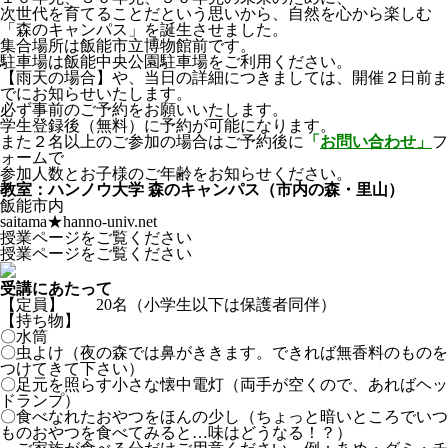
次世代を育てることだという思いから、自然を心から楽しむ
「森のキャンパス」を誕生させました。
集合場所は飯能市立博物館前です。
駐車場は飯能中央公園駐車場をご利用ください。
【雨天の場合】や、当日の詳細につきましては、開催２日前ま
でにお知らせいたします。
必ず事前のご予約をお願いいたします。
学生登録後（無料）に予約が可能になります。
また２名以上のご参加の場合はご予約後に
「
お問い合わせ」
フ
ォームで
参加人数とお子様のご年齢をお知らせください。
教室：ハンノウ大学 森のキャンパス（市内の森・里山）
飯能市内
saitama★hanno-univ.net
授業ページをご覧ください
授業ページをご覧ください
受講にあたって
【定員】 20名（小学生以下は保護者同伴）
【持ち物】
〇水筒
〇虫よけ（夜の森では鼻がききます。できれば無香料のものを
つけてきて下さい）
〇足元を照らす小さな懐中電灯（両手が空くので、あればヘッ
ドランプ）
〇食べなれたおやつをほんの少し（ちょっと暗いところでいつ
ものおやつを食べてみると…味はどうなる！？）