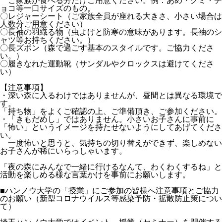
ご家族が食べる分だけご用意ください。例：あめ・グミ・チ
ョコ等一口サイズのもの。
〇レジャーシート（ご家族全員が座れる大きさ、小さい場合は
人数分ご用意ください）
〇長袖の羽織る物（虫よけと防寒の意味があります。長袖のシ
ャツ等お持ちください。）
〇長ズボン（森で過ごす基本のスタイルです。ご協力くださ
い。）
〇履きなれた運動靴（サンダルやクロックスは避けてくださ
い）
【注意事項】
・深い森に入るわけではありませんが、昼間とは異なる環境で
す。
「持ち物」をよくご確認の上、ご準備頂き、ご参加ください。
・「きもだめし」ではありません。小さいお子さんに事前に
「怖い」というイメージを持たせないようにしてあげてくださ
い。
一度怖いと思うと、気持ちの切り替えができず、楽しめない
お子さんが稀にいらっしゃいます。
「夜の森にみんなで一緒に行けるなんて、わくわくするね」と
活動を楽しめる様な言葉かけを事前にお願いします。
■ハンノウ大学の「授業」にご参加の皆様へ注意事項とご協力
のお願い（新型コロナウイルス等感染予防・拡散防止策につい
て）