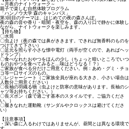
～月夜のナイトウォーク～
親子で楽しむ自然体験プログラム
「ハンノウ大学 森のキャンパス」
第3回目のテーマは、はじめての夜の森さんぽ。
夜の森の音や香り・暗闇・夜空を、森の入り口で静かに体験し
ながら、ナイトウォークを楽しみます。
【持ち物】
〇水筒
〇虫よけ（夜の森では鼻がききます。できれば無香料のものを
つけてきて下さい）
〇足元を照らす小さな懐中電灯（両手が空くので、あればヘッ
ドランプ）
〇食べなれたおやつをほんの少し（ちょっと暗いところでいつ
ものおやつを食べてみると…味はどうなる！？）
ご家族が食べる分だけご用意ください。例：あめ・グミ・チョ
コ等一口サイズのもの。
〇レジャーシート（ご家族全員が座れる大きさ、小さい場合は
人数分ご用意ください）
〇長袖の羽織る物（虫よけと防寒の意味があります。長袖のシ
ャツ等お持ちください。）
〇長ズボン（森で過ごす基本のスタイルです。ご協力くださ
い。）
〇履きなれた運動靴（サンダルやクロックスは避けてくださ
い）
【注意事項】
・深い森に入るわけではありませんが、昼間とは異なる環境で
す。