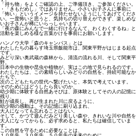
「持ち物」をよくご確認の上、ご準備頂き、ご参加ください。
・「きもだめし」ではありません。小さいお子さんに事前に
「怖い」というイメージを持たせないようにしてあげてくださ
い。一度怖いと思うと、気持ちの切り替えができず、楽しめな
いお子さんが稀にいらっしゃいます。
「夜の森にみんなで一緒に行けるなんて、わくわくするね」と
活動を楽しめる様な言葉かけを事前にお願いします。
ハンノウ大学「森のキャンパス」とは
わたしたちの暮らす埼玉県飯能市は、関東平野がはじまる起点
です。
みどり深い奥武蔵の森林から、清流の流れる川、そして関東平
野。
日本中の生物や昆虫や植物が、実はこの地で見られるのです。
わたしたちは、この素晴らしいみどりの自然を、持続可能なか
たちで、
次のこどもたちの世代へ繋げたいと、本気で考えています。
そのためにはどうしたら良いのか、
幼少期に体験する自然あそびは、原体験としてその人の記憶に
残り、
鮭が成長し、再び生まれた川に戻るように、
幼少期の感動は、その記憶に刷り込まれ、
大人になっても忘れることはない。
そして、かつて遊んだみどり美しい森や、きれいな川や自然を
大人になってからも、必ず求めると、私たちは確信していま
す。
この自然を守るために必要なことは、
１０年先、３０年先、５０年先の未来のために、