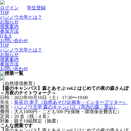
ログイン
｜
学生登録
TOP
ハンノウ大学とは？
お知らせ
授業案内
参加方法
Q＆A
お問い合わせ
TOP
ハンノウ大学とは？
お知らせ
授業案内
参加方法
お問い合わせ
［自然環境教育］
【森のキャンパス】森とあそぶ vol.2 はじめての夜の森さんぽ
～月夜のナイトウォーク～
日時：2022年09月10日（土）
17:30〜19:00
先生：
長谷川 幸子（自然あそび企画舎・インタープリター）
教室：
ハンノウ大学 森のキャンパス（市内の森・里山）
費用：大人1000円・こども500 円(保険・環境保全費含む）
定員：20
名
（残：4
名
）
対象：親子10組限定（抽選）
こんな授業です
【森のキャンパス】森とあそぶ vol.2 はじめての夜の森さんぽ