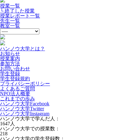
授業一覧
└ 終了した授業
授業レポート一覧
先生一覧
教室一覧
ハンノウ大学とは？
お知らせ
授業案内
参加方法
お問い合わせ
学生登録
学生登録規約
プライバシーポリシー
よくあるご質問
NPO法人概要
これまでの歩み
ハンノウ大学Facebook
ハンノウ大学Twitter
ハンノウ大学Instagram
ハンノウ大学で学んだ人：
1647
人
ハンノウ大学での授業数：
218
ハンノウ大学の学生登録数：