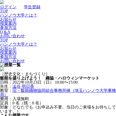
ログイン
｜
学生登録
TOP
ハンノウ大学とは？
お知らせ
授業案内
参加方法
Q＆A
お問い合わせ
TOP
ハンノウ大学とは？
お知らせ
授業案内
参加方法
お問い合わせ
［歴史文化・まちづくり］
飯能を盛り上げよう！ 織協・ハロウィンマーケット
日時：2022年10月23日（日）
10:00〜15:00
先生：
澁谷 明日香
教室：
旧・飯能織物協同組合事務所棟（埼玉ハンノウ大学事務
局）
費用：入場無料
定員：0
名
（残：0
名
）
対象：どなたでも（お申込み不要。当日のご来場をお待ちして
います。）
こんな授業です