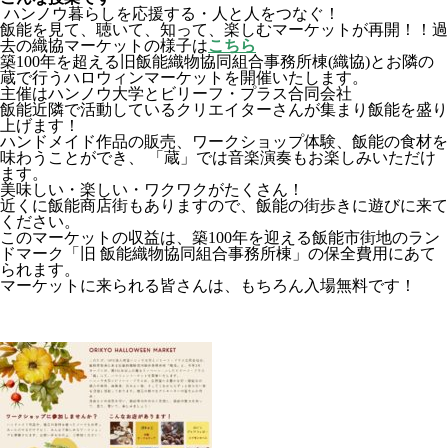
ハンノウ暮らしを応援する・人と人をつなぐ！
飯能を見て、聴いて、知って、楽しむマーケットが再開！！過
去の織協マーケットの様子は
こちら
築100年を超える旧飯能織物協同組合事務所棟(織協)とお隣の
蔵で行うハロウィンマーケットを開催いたします。
主催はハンノウ大学とビリーフ・プラス合同会社
飯能近隣で活動しているクリエイターさんが集まり飯能を盛り
上げます！
ハンドメイド作品の販売、ワークショップ体験、飯能の食材を
味わうことができ、 「蔵」では音楽演奏もお楽しみいただけ
ます。
美味しい・楽しい・ワクワクがたくさん！
近くに飯能商店街もありますので、飯能の街歩きに遊びに来て
ください。
このマーケットの収益は、築100年を迎える飯能市街地のラン
ドマーク「旧 飯能織物協同組合事務所棟」の保全費用にあて
られます。
マーケットに来られる皆さんは、もちろん入場無料です！