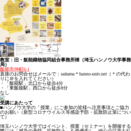
教室：旧・飯能織物協同組合事務所棟（埼玉ハンノウ大学事務
局）
飯能市仲町6-1
直接のお問合せはメールで：saitama＊hanno-univ.net（＊の代わ
りに＠を入れてください）
・「飯能駅」北口から徒歩4分
・「東飯能駅」西口から徒歩8分
なし
受講にあたって
■ハンノウ大学の「授業」にご参加の皆様へ注意事項とご協力
のお願い（新型コロナウイルス等感染予防・拡散防止策につい
て）
埼玉ハンノウ大学ではイベント、授業（セミナー）を開催する
際には「感染の予防、拡散防止」を最優先し、細心の注意を払