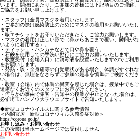
います。開催にあたり、ご参加の皆様には下記項目のご理解、
ご協力をお願い申し上げます。
・スタッフは全員マスクを着用いたします。
・ご参加の際は感染防止のためにマスクの着用をお願いいたし
ます。
・咳エチケットをお守りいただきたく、ご協力お願いします。
・マスクの着用は正しい形で（鼻からあごまで覆い、隙間がな
いように着用する）。
・ティッシュ・ハンカチなどで口や鼻を覆う。
・石鹸を使用しての手洗い励行にご協力お願いいたします。
・教室受付（会場入口）に消毒液を設置いたしますのでご利用
をお願いします。
・発熱・咳・全身痛等の自覚症状がある場合、体調がすぐれな
い場合は、無理をなさらずご参加の是非を慎重にご検討くださ
い。
・教室（会場）内で体調の異変を感じた場合は、授業中でもご
遠慮なくお近くのスタッフにお声がけください。
・何らかの事由で集客・告知中の授業が中止となった場合は、
必ず埼玉ハンノウ大学ウェブサイトで告知いたします。
◆新型コロナウイルスに関する参考情報
＜内閣官房 新型コロナウィルス感染症対策＞
https://corona.go.jp/
お申し込み・お問い合わせ
この授業は当ホームページでは受付しません
お問い合わせ