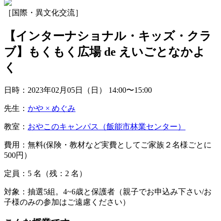
［国際・異文化交流］
【インターナショナル・キッズ・クラ
ブ】もくもく広場 de えいごとなかよ
く
日時：2023年02月05日（日）
14:00〜15:00
先生：
かや × めぐみ
教室：
おやこのキャンパス（飯能市林業センター）
費用：無料(保険・教材など実費としてご家族２名様ごとに
500円）
定員：5
名
（残：2
名
）
対象：抽選5組。4~6歳と保護者（親子でお申込み下さい/お
子様のみの参加はご遠慮ください）