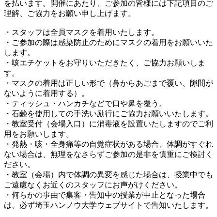
を払います。開催にあたり、ご参加の皆様には下記項目のご
理解、ご協力をお願い申し上げます。
・スタッフは全員マスクを着用いたします。
・ご参加の際は感染防止のためにマスクの着用をお願いいた
します。
・咳エチケットをお守りいただきたく、ご協力お願いしま
す。
・マスクの着用は正しい形で（鼻からあごまで覆い、隙間が
ないように着用する）。
・ティッシュ・ハンカチなどで口や鼻を覆う。
・石鹸を使用しての手洗い励行にご協力お願いいたします。
・教室受付（会場入口）に消毒液を設置いたしますのでご利
用をお願いします。
・発熱・咳・全身痛等の自覚症状がある場合、体調がすぐれ
ない場合は、無理をなさらずご参加の是非を慎重にご検討く
ださい。
・教室（会場）内で体調の異変を感じた場合は、授業中でも
ご遠慮なくお近くのスタッフにお声がけください。
・何らかの事由で集客・告知中の授業が中止となった場合
は、必ず埼玉ハンノウ大学ウェブサイトで告知いたします。