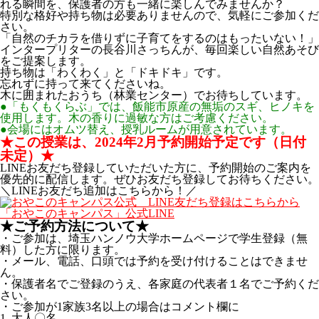
れる瞬間を、保護者の方も一緒に楽しんでみませんか？
特別な格好や持ち物は必要ありませんので、気軽にご参加くだ
さい。
「自然のチカラを借りずに子育てをするのはもったいない！」
インタープリターの長谷川さっちんが、毎回楽しい自然あそび
をご提案します。
持ち物は「わくわく」と「ドキドキ」です。
忘れずに持って来てくださいね。
木に囲まれたおうち（林業センター）でお待ちしています。
●「もくもくらぶ」では、飯能市原産の無垢のスギ、ヒノキを
使用します。木の香りに過敏な方はご考慮ください。
●会場にはオムツ替え、授乳ルームが用意されています。
★この授業は、2024年2月予約開始予定です（日付
未定）★
LINEお友だち登録していただいた方に、予約開始のご案内を
優先的に配信します。ぜひお友だち登録してお待ちください。
＼LINEお友だち追加はこちらから！／
「おやこのキャンパス」公式LINE
★ご予約方法について★
・ご参加は、埼玉ハンノウ大学ホームページで学生登録（無
料）した方に限ります。
・メール、電話、口頭では予約を受け付けることはできませ
ん。
・保護者名でご登録のうえ、各家庭の代表者１名でご予約くだ
さい。
・ご参加が1家族3名以上の場合はコメント欄に
1. 大人〇名