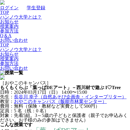
ログイン
｜
学生登録
TOP
ハンノウ大学とは？
お知らせ
授業案内
参加方法
Q＆A
お問い合わせ
TOP
ハンノウ大学とは？
お知らせ
授業案内
参加方法
お問い合わせ
［おやこのキャンパス］
もくもくらぶ「葉っぱDEアート」－西川材で遊ぶ I♡Tree
日時：2024年03月17日（日）
14:00〜15:00
先生：
長谷川 幸子（自然あそび企画舎・インタープリター）
教室：
おやこのキャンパス（飯能市林業センター）
費用：無料（保険・教材など実費として500円）
定員：5
名
（残：0
名
）
対象：先着5組。3～5歳の子どもと保護者（親子でお申込みく
ださい。お子様のみの参加はできません）
こんな授業です