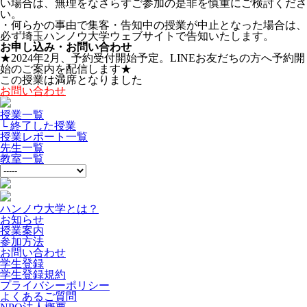
い場合は、無理をなさらずご参加の是非を慎重にご検討くださ
い。
・何らかの事由で集客・告知中の授業が中止となった場合は、
必ず埼玉ハンノウ大学ウェブサイトで告知いたします。
お申し込み・お問い合わせ
★2024年2月、予約受付開始予定。LINEお友だちの方へ予約開
始のご案内を配信します★
この授業は満席となりました
お問い合わせ
授業一覧
└ 終了した授業
授業レポート一覧
先生一覧
教室一覧
ハンノウ大学とは？
お知らせ
授業案内
参加方法
お問い合わせ
学生登録
学生登録規約
プライバシーポリシー
よくあるご質問