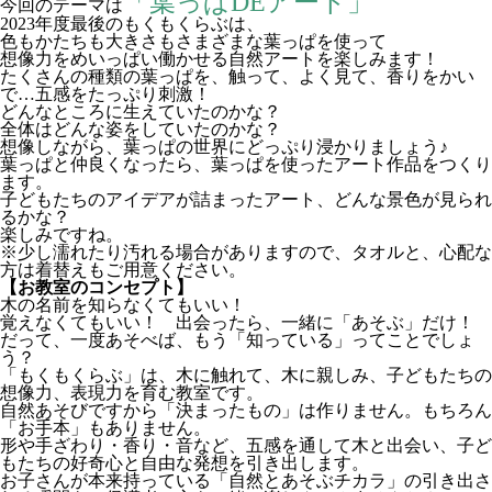
「葉っぱDEアート」
今回のテーマは
2023年度最後のもくもくらぶは、
色もかたちも大きさもさまざまな葉っぱを使って
想像力をめいっぱい働かせる自然アートを楽しみます！
たくさんの種類の葉っぱを、触って、よく見て、香りをかい
で…五感をたっぷり刺激！
どんなところに生えていたのかな？
全体はどんな姿をしていたのかな？
想像しながら、葉っぱの世界にどっぷり浸かりましょう♪
葉っぱと仲良くなったら、葉っぱを使ったアート作品をつくり
ます。
子どもたちのアイデアが詰まったアート、どんな景色が見られ
るかな？
楽しみですね。
※少し濡れたり汚れる場合がありますので、タオルと、心配な
方は着替えもご用意ください。
【お教室のコンセプト】
木の名前を知らなくてもいい！
覚えなくてもいい！ 出会ったら、一緒に「あそぶ」だけ！
だって、一度あそべば、もう「知っている」ってことでしょ
う？
「もくもくらぶ」は、木に触れて、木に親しみ、子どもたちの
想像力、表現力を育む教室です。
自然あそびですから「決まったもの」は作りません。もちろん
「お手本」もありません。
形や手ざわり・香り・音など、五感を通して木と出会い、子ど
もたちの好奇心と自由な発想を引き出します。
お子さんが本来持っている「自然とあそぶチカラ」の引き出さ