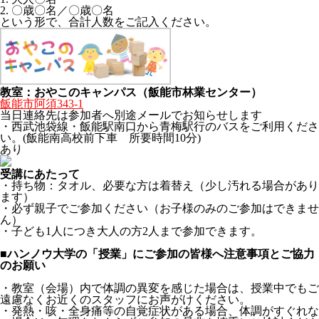
2. 〇歳〇名／〇歳〇名
という形で、合計人数をご記入ください。
教室：おやこのキャンパス（飯能市林業センター）
飯能市阿須343-1
当日連絡先は参加者へ別途メールでお知らせします
・西武池袋線・飯能駅南口から青梅駅行のバスをご利用くださ
い。(飯能南高校前下車 所要時間10分)
あり
受講にあたって
・持ち物：タオル、必要な方は着替え（少し汚れる場合があり
ます）
・必ず親子でご参加ください（お子様のみのご参加はできませ
ん）
・子ども1人につき大人の方2人まで参加できます。
■ハンノウ大学の「授業」にご参加の皆様へ注意事項とご協力
のお願い
・教室（会場）内で体調の異変を感じた場合は、授業中でもご
遠慮なくお近くのスタッフにお声がけください。
・発熱・咳・全身痛等の自覚症状がある場合、体調がすぐれな