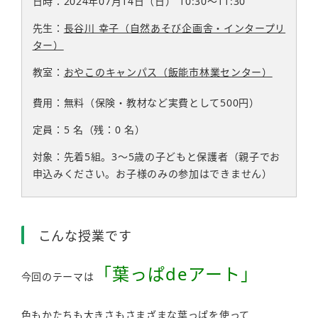
日時：2024年07月14日（日）
10:30〜11:30
先生：
長谷川 幸子（自然あそび企画舎・インタープリ
ター）
教室：
おやこのキャンパス（飯能市林業センター）
費用：無料（保険・教材など実費として500円）
定員：5
名
（残：0
名
）
対象：先着5組。3～5歳の子どもと保護者（親子でお
申込みください。お子様のみの参加はできません）
こんな授業です
「葉っぱdeアート」
今回のテーマは
色もかたちも大きさもさまざまな葉っぱを使って