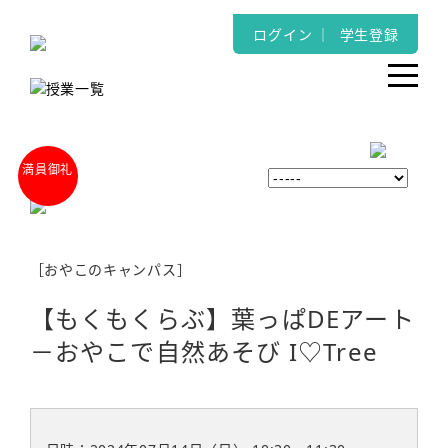
ログイン
｜
学生登録
［おやこのキャンパス］
【もくもくらぶ】葉っぱDEアート
－おやこで自然あそび I♡Tree