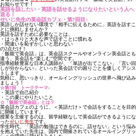
お知らせです！
英語を話したい・英語を話せるようになりたいという人へ
送る！
せいじ先生の英会話カフェ・第7回目♪
英語しか話せない環境で「相手に伝えるために」英語を話すこ
とに挑戦しませんか？
英語を話すために必要なことは、
・はっきりと大きな声で話すことに慣れる
・間違いを恥ずかしいと思わない
の2点だけ！
「飯能で英会話」は、英会話スクールやオンライン英会話とも
違う、英会話を“楽しむ”空間です。
指導経験豊富な日本人講師が、「単語が出てこない」「言い回
しが分からない」といった英会話での困りごとを優しくアシス
トします。
気軽に、思いっきり、オールイングリッシュの世界へ飛び込み
ましょう！
☆第7回 トークテーマ♪
・英語で自己紹介
・この夏にやりたいこと
☆「飯能で英会話」とは？
英会話カフェのように、＜英語だけ＞で会話をすることを目的
に開催しています。
授業を主催するのは、留学経験なしで英会話ができるようにな
った
せいじ先生
です。
学生時代、「英語の勉強はできるのに、話せない」という悩み
を抱えていた先生は、国内で開催されているオールイングリッ