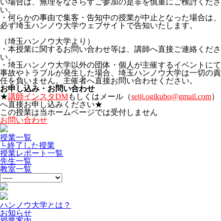
い場合は、無理をなさらずご参加の是非を慎重にご検討くださ
い。
・何らかの事由で集客・告知中の授業が中止となった場合は、
必ず埼玉ハンノウ大学ウェブサイトで告知いたします。
（埼玉ハンノウ大学より）
・本授業に関するお問い合わせ等は、講師へ直接ご連絡くださ
い。
・埼玉ハンノウ大学以外の団体・個人が主催するイベントにて
事故やトラブルが発生した場合、埼玉ハンノウ大学は一切の責
任を負いません。主催者へ直接お問い合わせください。
お申し込み・お問い合わせ
★
講師インスタDM
もしくはメール（
seiji.ogikubo@gmail.com
）
へ直接お申し込みください★
この授業は当ホームページでは受付しません
お問い合わせ
授業一覧
└ 終了した授業
授業レポート一覧
先生一覧
教室一覧
ハンノウ大学とは？
お知らせ
授業案内