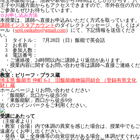
埼玉県飯能市は、池袋や新宿から1時間ほどしかかからず、八
王子や川越方面からもアクセスできますので、市外在住の方の
ご参加もぜひお待ちしています。
☆お申し込み方法
本授業は、講師へ直接お申込みいただく方式を取っています。
講師インスタアカウント
のダイレクトメッセージ、もしくはメ
ール（
seiji.ogikubo@gmail.com
）にて、下記情報を送信くださ
い。
1 タイトル： 7月28日（日）飯能で英会話
2 お名前 ：
3 参加人数：
4 電話番号：
・ご連絡後、24時間以内に講師より返信があります。
・授業内容に関するお問い合わせ等は講師へ直接ご連絡くだ
さい。
教室：ビリーフ・プラス蔵
埼玉県 飯能市 仲町 6-1 旧飯能織物協同組合 （登録有形文化
財）蔵
ホームページよりお問い合わせください
・「飯能駅」北口から徒歩5分
・「東飯能駅」西口から徒歩9分
近くのコインパークをご利用ください。
受講にあたって
（主催者より）
・教室（会場）内で体調の異変を感じた場合は、授業中でもご
遠慮なくお申し出ください。
・発熱・咳・全身痛等の自覚症状がある場合、体調がすぐれな