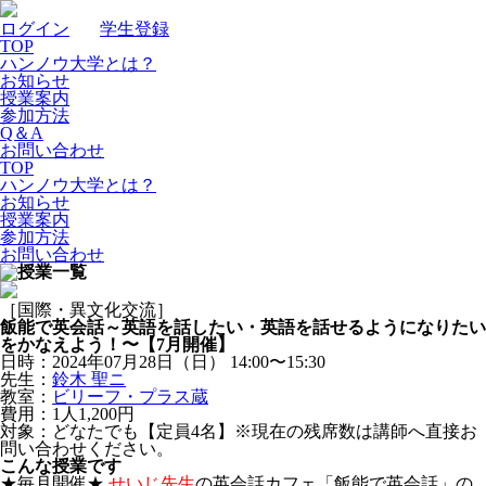
ログイン
｜
学生登録
TOP
ハンノウ大学とは？
お知らせ
授業案内
参加方法
Q＆A
お問い合わせ
TOP
ハンノウ大学とは？
お知らせ
授業案内
参加方法
お問い合わせ
［国際・異文化交流］
飯能で英会話～英語を話したい・英語を話せるようになりたい
をかなえよう！〜【7月開催】
日時：2024年07月28日（日）
14:00〜15:30
先生：
鈴木 聖ニ
教室：
ビリーフ・プラス蔵
費用：1人1,200円
対象：どなたでも【定員4名】※現在の残席数は講師へ直接お
問い合わせください。
こんな授業です
★毎月開催★
せいじ先生
の英会話カフェ「飯能で英会話」の