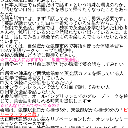
シュの環境に飛び込みました。
＜日本人同士でも英語だけで話す＞という特殊な環境のなか、
「話せない自分」に悔しさを感じて帰りたくなったこともあっ
たとか。
英語を話すには、まず「話してみる」という勇気が必要です。
「英語が話せない」理由を一番知っている先生だからこそ、
「飯能で英会話」教室では、独学で英会話を学び始めた初心者
さんや、勉強しているのに全然喋れないと思っている人に、ま
ずは「話してみる」機会そのものを楽しんでもらいたいと考え
ています。
ゆくゆくは、自然豊かな飯能市内で英語を使った体験学習や
1DAY英語ワークショップも構想中。
今後の活動にどうぞご期待ください。
☆こんな人におすすめ！「飯能で英会話」
◻︎ 留学やワーホリ前に英語だけの環境で英会話をしてみたい
人
◻︎ 所沢や練馬など西武線沿線で英会話カフェを探している人
◻︎ 独学で英語学習をしている人
◻︎ 安く気軽に英会話をしてみたい人
◻︎ オンラインレッスンではなく対面で話してみたい人
◻︎ 日常英会話を話したい人
★参加者同士、オールイングリッシュでのグループトークを通
じて、英会話を楽しめる時間を提供します★
☆どんなところでやってるの？
会場は、飯能駅北口から徒歩5分、東飯能駅から徒歩9分の「
ビ
リーフ・プラス蔵
」。
大正時代建造の古い蔵をリノベーションした、オシャレなミー
ティングスペースです。