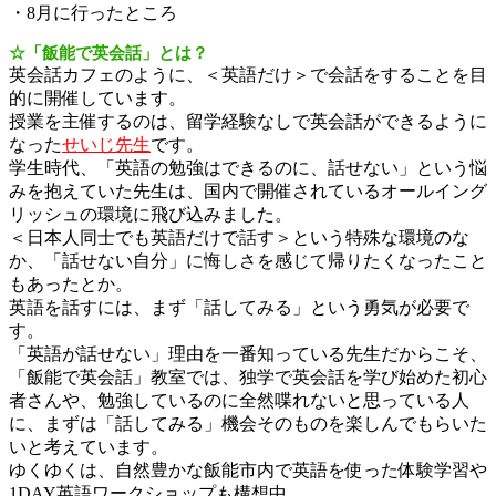
・8月に行ったところ
☆「飯能で英会話」とは？
英会話カフェのように、＜英語だけ＞で会話をすることを目
的に開催しています。
授業を主催するのは、留学経験なしで英会話ができるように
なった
せいじ先生
です。
学生時代、「英語の勉強はできるのに、話せない」という悩
みを抱えていた先生は、国内で開催されているオールイング
リッシュの環境に飛び込みました。
＜日本人同士でも英語だけで話す＞という特殊な環境のな
か、「話せない自分」に悔しさを感じて帰りたくなったこと
もあったとか。
英語を話すには、まず「話してみる」という勇気が必要で
す。
「英語が話せない」理由を一番知っている先生だからこそ、
「飯能で英会話」教室では、独学で英会話を学び始めた初心
者さんや、勉強しているのに全然喋れないと思っている人
に、まずは「話してみる」機会そのものを楽しんでもらいた
いと考えています。
ゆくゆくは、自然豊かな飯能市内で英語を使った体験学習や
1DAY英語ワークショップも構想中。