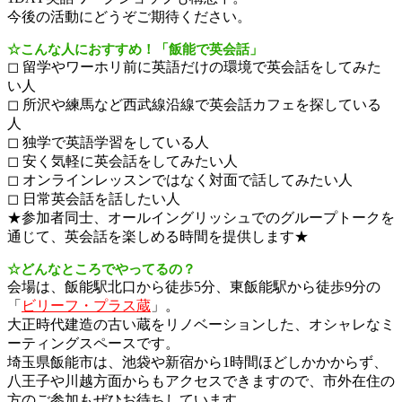
今後の活動にどうぞご期待ください。
☆こんな人におすすめ！「飯能で英会話」
◻︎ 留学やワーホリ前に英語だけの環境で英会話をしてみた
い人
◻︎ 所沢や練馬など西武線沿線で英会話カフェを探している
人
◻︎ 独学で英語学習をしている人
◻︎ 安く気軽に英会話をしてみたい人
◻︎ オンラインレッスンではなく対面で話してみたい人
◻︎ 日常英会話を話したい人
★参加者同士、オールイングリッシュでのグループトークを
通じて、英会話を楽しめる時間を提供します★
☆どんなところでやってるの？
会場は、飯能駅北口から徒歩5分、東飯能駅から徒歩9分の
「
ビリーフ・プラス蔵
」。
大正時代建造の古い蔵をリノベーションした、オシャレなミ
ーティングスペースです。
埼玉県飯能市は、池袋や新宿から1時間ほどしかかからず、
八王子や川越方面からもアクセスできますので、市外在住の
方のご参加もぜひお待ちしています。