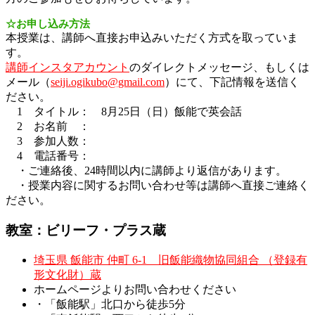
☆お申し込み方法
本授業は、講師へ直接お申込みいただく方式を取っていま
す。
講師インスタアカウント
のダイレクトメッセージ、もしくは
メール（
seiji.ogikubo@gmail.com
）にて、下記情報を送信く
ださい。
1 タイトル： 8月25日（日）飯能で英会話
2 お名前 ：
3 参加人数：
4 電話番号：
・ご連絡後、24時間以内に講師より返信があります。
・授業内容に関するお問い合わせ等は講師へ直接ご連絡く
ださい。
教室：ビリーフ・プラス蔵
埼玉県 飯能市 仲町 6-1 旧飯能織物協同組合 （登録有
形文化財）蔵
ホームページよりお問い合わせください
・「飯能駅」北口から徒歩5分