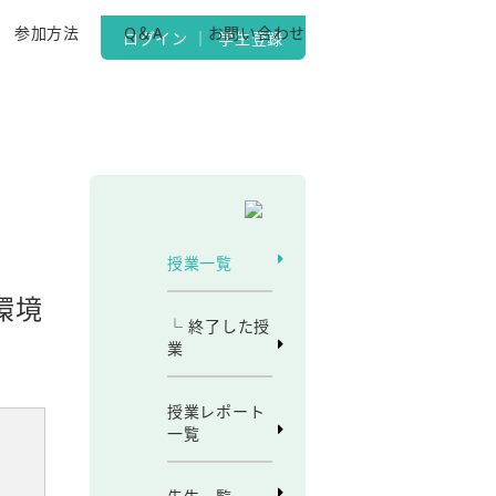
参加方法
Q＆A
お問い合わせ
ログイン
｜
学生登録
授業一覧
環境
└ 終了した授
業
授業レポート
一覧