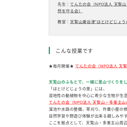
先生：
てんたの会（NPO法人 天覧
然を守る会）
教室：
天覧山東谷津”ほとけどじょう
こんな授業です
★毎月開催★
てんたの会（NPO法人 天
天覧山のふもとで、一緒に里山づくりを
「ほとけどじょうの里」には、
湿地性の動植物を中心に希少な生物が生
てんたの会（NPO法人 天覧山・多峯主
溜池や水路の整備、草刈り、作業小屋の
自然学習や野遊び体験が出来る親しみや
ここを拠点として、天覧山・多峯主山周