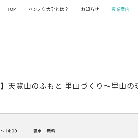
TOP
ハンノウ大学とは？
お知らせ
授業案内
】天覧山のふもと 里山づくり～里山の
0〜14:00
費用：無料