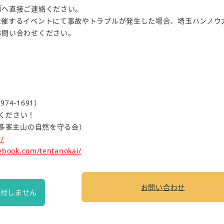
師へ直接ご連絡ください。
主催するイベントにて事故やトラブルが発生した場合、埼玉ハンノウ
お問い合わせください。
74-1691）
覧ください！
・多峯主山の自然を守る会）
/
ebook.com/tentanokai/
お問い合わせ
受付しません