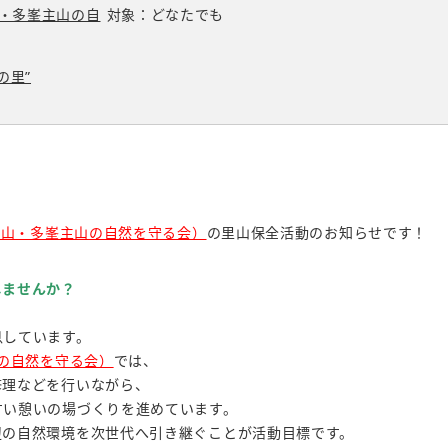
山・多峯主山の自
対象：どなたでも
の里”
覧山・多峯主山の自然を守る会）
の里山保全活動のお知らせです！
しませんか？
息しています。
山の自然を守る会）
では、
修理などを行いながら、
すい憩いの場づくりを進めています。
辺の自然環境を次世代へ引き継ぐことが活動目標です。