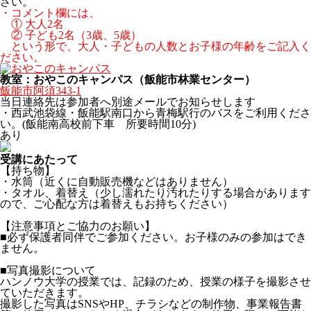
さい。
・コメント欄には、
① 大人2名
② 子ども2名（3歳、5歳）
という形で、大人・子どもの人数とお子様の年齢をご記入く
ださい。
教室：おやこのキャンパス（飯能市林業センター）
飯能市阿須343-1
当日連絡先は参加者へ別途メールでお知らせします
・西武池袋線・飯能駅南口から青梅駅行のバスをご利用くださ
い。(飯能南高校前下車 所要時間10分)
あり
受講にあたって
【持ち物】
・水筒（近くに自動販売機などはありません）
・タオル、着替え（少し濡れたり汚れたりする場合があります
ので、ご心配な方は着替えもお持ちください）
【注意事項とご協力のお願い】
■必ず保護者同伴でご参加ください。お子様のみの参加はでき
ません。
■写真撮影について
ハンノウ大学の授業では、記録のため、授業の様子を撮影させ
ていただきます。
撮影した写真はSNSやHP、チラシなどの制作物、事業報告書