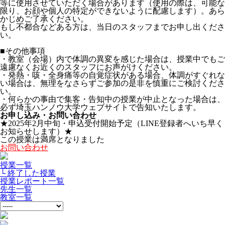
等に使用させていただく場合があります（使用の際は、可能な
限り、お顔や個人の特定ができないように配慮します）。あら
かじめご了承ください。
もし不都合などある方は、当日のスタッフまでお申し出くださ
い。
■その他事項
・教室（会場）内で体調の異変を感じた場合は、授業中でもご
遠慮なくお近くのスタッフにお声がけください。
・発熱・咳・全身痛等の自覚症状がある場合、体調がすぐれな
い場合は、無理をなさらずご参加の是非を慎重にご検討くださ
い。
・何らかの事由で集客・告知中の授業が中止となった場合は、
必ず埼玉ハンノウ大学ウェブサイトで告知いたします。
お申し込み・お問い合わせ
★2025年2月中旬・申込受付開始予定（LINE登録者へいち早く
お知らせします）★
この授業は満席となりました
お問い合わせ
授業一覧
└ 終了した授業
授業レポート一覧
先生一覧
教室一覧