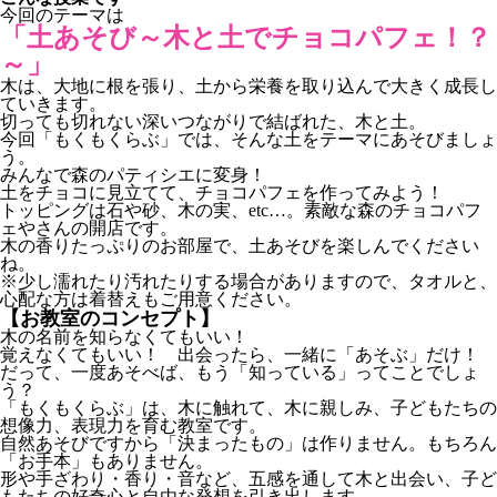
今回のテーマは
「土あそび～木と土でチョコパフェ！？
～」
木は、大地に根を張り、土から栄養を取り込んで大きく成長し
ていきます。
切っても切れない深いつながりで結ばれた、木と土。
今回「もくもくらぶ」では、そんな土をテーマにあそびましょ
う。
みんなで森のパティシエに変身！
土をチョコに見立てて、チョコパフェを作ってみよう！
トッピングは石や砂、木の実、etc…。素敵な森のチョコパフ
ェやさんの開店です。
木の香りたっぷりのお部屋で、土あそびを楽しんでください
ね。
※少し濡れたり汚れたりする場合がありますので、タオルと、
心配な方は着替えもご用意ください。
【お教室のコンセプト】
木の名前を知らなくてもいい！
覚えなくてもいい！ 出会ったら、一緒に「あそぶ」だけ！
だって、一度あそべば、もう「知っている」ってことでしょ
う？
「もくもくらぶ」は、木に触れて、木に親しみ、子どもたちの
想像力、表現力を育む教室です。
自然あそびですから「決まったもの」は作りません。もちろん
「お手本」もありません。
形や手ざわり・香り・音など、五感を通して木と出会い、子ど
もたちの好奇心と自由な発想を引き出します。