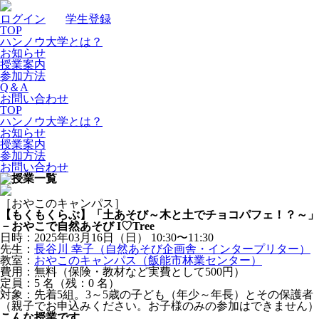
ログイン
｜
学生登録
TOP
ハンノウ大学とは？
お知らせ
授業案内
参加方法
Q＆A
お問い合わせ
TOP
ハンノウ大学とは？
お知らせ
授業案内
参加方法
お問い合わせ
［おやこのキャンパス］
【もくもくらぶ】「土あそび～木と土でチョコパフェ！？～」
－おやこで自然あそび I♡Tree
日時：2025年03月16日（日）
10:30〜11:30
先生：
長谷川 幸子（自然あそび企画舎・インタープリター）
教室：
おやこのキャンパス（飯能市林業センター）
費用：無料（保険・教材など実費として500円）
定員：5
名
（残：0
名
）
対象：先着5組。3～5歳の子ども（年少～年長）とその保護者
（親子でお申込みください。お子様のみの参加はできません）
こんな授業です