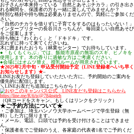
お子さんが本来持っている「自然とあそぶチカラ」の引き出さ
れる瞬間を、保護者の方も一緒に楽しんでみませんか？
特別な格好や持ち物は必要ありませんので、気軽にご参加くだ
さい。
「自然のチカラを借りずに子育てをするのはもったいない！」
インタープリターの長谷川さっちんが、毎回楽しい自然あそび
をご提案します。
持ち物は「わくわく」と「ドキドキ」です。
忘れずに持って来てくださいね。
木に囲まれたおうち（林業センター）でお待ちしています。
●「もくもくらぶ」では、飯能市原産の無垢のスギ、ヒノキを
使用します。木の香りに過敏な方はご考慮ください。
●会場にはオムツ替え、授乳ルームが用意されています。
★2025年2月中旬・申込受付開始予定（LINE登録者へいち早く
お知らせします）★
–
LINEお友だち登録していただいた方に、予約開始のご案内を
優先的に配信します。
＼LINEお友だち追加はこちらから！／
https://line.me/R/ti/p/@784ngteh
（QRコードをスキャン、もしくはリンクをクリック）
★ご予約方法について★
・ご参加は、埼玉ハンノウ大学ホームページで学生登録（無
料）した方に限ります。
・メール、電話、口頭では予約を受け付けることはできませ
ん。
・保護者名でご登録のうえ、各家庭の代表者1名でご予約くだ