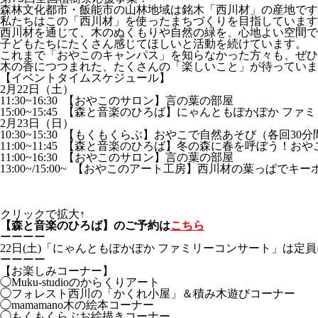
森林文化都市・飯能市の山林地域は銘木「西川材」の産地です
私たちはこの「西川材」を使ったまちづくりを目指しています
西川材を通じて、木のぬくもりや自然の緑を、心地よい空間で
子どもたちにたくさん感じてほしいと活動を続けています。
これまで「おやこのキャンパス」を知らなかった方々も、ぜひ
木の香につつまれた、たくさんの「楽しいこと」が待っていま
【イベントタイムスケジュール】
2月22日（土）
11:30~16:30 【おやこのサロン】言の葉の部屋
15:00~15:45 【森と音楽のひろば】にゃんともぽかぽか フ
2月23日（日）
10:30~15:30 【もくもくらぶ】おやこで自然あそび（各回30分
11:00~11:45 【森と音楽のひろば】冬の森に春を呼ぼう！
11:00~16:30 【おやこのサロン】言の葉の部屋
13:00~/15:00~ 【おやこのアート工房】西川材の葉っぱでキ
クリックで拡大↑
【森と音楽のひろば】のご予約は
こちら
ーーーー
22日(土)「にゃんともぽかぽか ファミリーコンサート」は
ーーーー
【お楽しみコーナー】
◯Muku-studioのからくりアート
◯フォレスト西川の「かくれ小屋」＆積み木遊びコーナー
◯mamamano木の絵本コーナー
◯もくもくらぶお絵描きコーナー