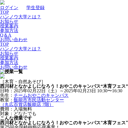
ログイン
｜
学生登録
TOP
ハンノウ大学とは？
お知らせ
授業案内
参加方法
Q＆A
お問い合わせ
TOP
ハンノウ大学とは？
お知らせ
授業案内
参加方法
お問い合わせ
［木育・自然あそび］
西川材となかよしになろう！おやこのキャンパス“木育フェス”
日時：2025年02月22日（土）～2025年02月23日
10:30〜16:30
先生：
チームおやこのキャンパス
教室：
飯能市市民活動センター
（丸広百貨店飯能店 7階）
費用：入場無料
対象：どなたでも
こんな授業です
西川材となかよしになろう！おやこのキャンパス“木育フェス”
第75回全国植樹祭応援事業！