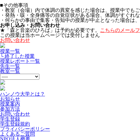
■その他事項
・教室（会場）内で体調の異変を感じた場合は、授業中でもご
・発熱・咳・全身痛等の自覚症状がある場合、体調がすぐれな
・何らかの事由で集客・告知中の授業が中止となった場合は、
お申し込み・お問い合わせ
★「森と音楽のひろば」は予約が必要です。
こちらのメールフ
この授業は当ホームページでは受付しません
お問い合わせ
授業一覧
└ 終了した授業
授業レポート一覧
先生一覧
教室一覧
ハンノウ大学とは？
お知らせ
授業案内
参加方法
お問い合わせ
学生登録
学生登録規約
プライバシーポリシー
よくあるご質問
NPO法人概要