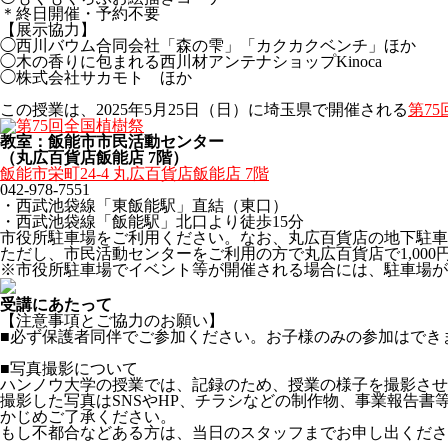
＊終日開催・予約不要
【展示協力】
◯西川バウム合同会社「森の雫」「カクカクベンチ」ほか
◯木の香りに包まれる西川材アンテナショップKinoca
◯株式会社サカモト ほか
この授業は、2025年5月25日（日）に埼玉県で開催される
第7
教室：飯能市市民活動センター
（丸広百貨店飯能店 7階）
飯能市栄町24-4 丸広百貨店飯能店 7階
042-978-7551
・西武池袋線「東飯能駅」直結（東口）
・西武池袋線「飯能駅」北口より徒歩15分
市役所駐車場をご利用ください。なお、丸広百貨店の地下駐車場は
ただし、市民活動センターをご利用の方で丸広百貨店で1,00
※市役所駐車場でイベント等が開催される場合には、駐車場が
受講にあたって
【注意事項とご協力のお願い】
■必ず保護者同伴でご参加ください。お子様のみの参加はでき
■写真撮影について
ハンノウ大学の授業では、記録のため、授業の様子を撮影させ
撮影した写真はSNSやHP、チラシなどの制作物、事業報告
かじめご了承ください。
もし不都合などある方は、当日のスタッフまでお申し出くださ