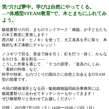
気づけば夢中。学びは自然にやってくる。
―“体感型STEAM教育”で、木とまちにふれてみ
よう。
飯能夏祭りの日、まちのランドマーク「織協」が子どもたち
の木工教室に変身します！
西川材（スギ・ヒノキ）を使って、大工道具を手に取り、本
格的な木工体験にチャレンジ！
ノコギリで切る、差金で線を引く、釘を打つ・抜く、かんな
をかける、薪を割る――
こうした作業を通じて、「テコの原理」「道具のしくみ」
「素材の特徴」など、
科学や技術、ものづくりの面白さに自然と出会えるSTEAM
型の授業です。
今回の開催場所となる旧・飯能織物協同組合事務所には、
飯能夏祭りに合わせてキッチンカーもやってきます！
ぜひ飯能祭りと合わせてお越しください！
日時： 2025年7月12日（土）14:00〜19:00／13日（日）