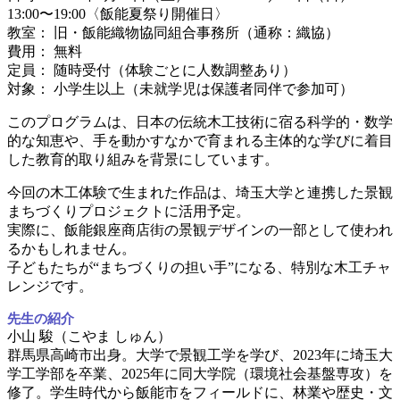
13:00〜19:00〈飯能夏祭り開催日〉
教室： 旧・飯能織物協同組合事務所（通称：織協）
費用： 無料
定員： 随時受付（体験ごとに人数調整あり）
対象： 小学生以上（未就学児は保護者同伴で参加可）
このプログラムは、日本の伝統木工技術に宿る科学的・数学
的な知恵や、手を動かすなかで育まれる主体的な学びに着目
した教育的取り組みを背景にしています。
今回の木工体験で生まれた作品は、埼玉大学と連携した景観
まちづくりプロジェクトに活用予定。
実際に、飯能銀座商店街の景観デザインの一部として使われ
るかもしれません。
子どもたちが“まちづくりの担い手”になる、特別な木工チャ
レンジです。
先生の紹介
小山 駿（こやま しゅん）
群馬県高崎市出身。大学で景観工学を学び、2023年に埼玉大
学工学部を卒業、2025年に同大学院（環境社会基盤専攻）を
修了。学生時代から飯能市をフィールドに、林業や歴史・文