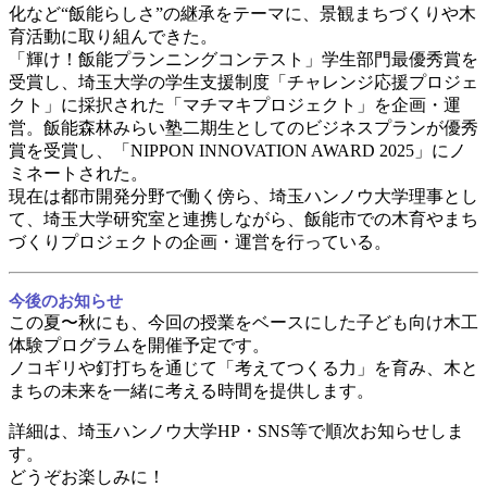
化など“飯能らしさ”の継承をテーマに、景観まちづくりや木
育活動に取り組んできた。
「輝け！飯能プランニングコンテスト」学生部門最優秀賞を
受賞し、埼玉大学の学生支援制度「チャレンジ応援プロジェ
クト」に採択された「マチマキプロジェクト」を企画・運
営。飯能森林みらい塾二期生としてのビジネスプランが優秀
賞を受賞し、「NIPPON INNOVATION AWARD 2025」にノ
ミネートされた。
現在は都市開発分野で働く傍ら、埼玉ハンノウ大学理事とし
て、埼玉大学研究室と連携しながら、飯能市での木育やまち
づくりプロジェクトの企画・運営を行っている。
今後のお知らせ
この夏〜秋にも、今回の授業をベースにした子ども向け木工
体験プログラムを開催予定です。
ノコギリや釘打ちを通じて「考えてつくる力」を育み、木と
まちの未来を一緒に考える時間を提供します。
詳細は、埼玉ハンノウ大学HP・SNS等で順次お知らせしま
す。
どうぞお楽しみに！