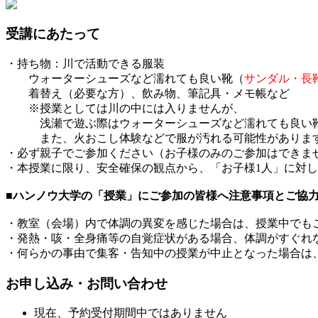
受講にあたって
・持ち物：川で活動できる服装
ウォーターシューズなど濡れても良い靴（
サンダル・長
着替え（必要な方）、飲み物、筆記具・メモ帳など
※授業としては川の中には入りませんが、
浅瀬で遊ぶ際はウォーターシューズなど濡れても良い
また、火おこし体験などで服が汚れる可能性があります
・必ず親子でご参加ください（お子様のみのご参加はできま
・本授業に限り、安全確保の観点から、「お子様1人」に対
■ハンノウ大学の「授業」にご参加の皆様へ注意事項とご協
・教室（会場）内で体調の異変を感じた場合は、授業中でも
・発熱・咳・全身痛等の自覚症状がある場合、体調がすぐれ
・何らかの事由で集客・告知中の授業が中止となった場合は
お申し込み・お問い合わせ
現在、予約受付期間中ではありません