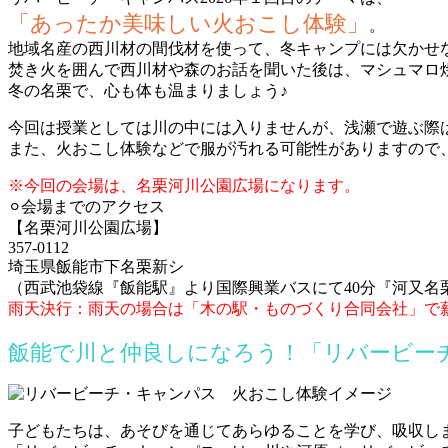
「あったか美味しい火おこし体験」
。
地域名産の西川材の間伐材を使って、冬キャンプには欠かせ
焚き火を囲んで西川材や森のお話を聞いた後は、マシュマロ
冬の名栗で、心も体も温まりましょう♪
今回は授業としては川の中には入りませんが、浅瀬で遊ぶ際
また、火おこし体験などで服が汚れる可能性がありますので
※今回の会場は、名栗河川公園広場になります。
⚪︎会場までのアクセス
【名栗河川公園広場】
357-0112
埼玉県飯能市下名栗新シ
（西武池袋線『飯能駅』より国際興業バスにて40分『河又名
雨天決行：雨天の場合は「木の駅・ものづくり合同会社」で
飯能で川と仲良しになろう！「リバービー
子どもたちは、あそびを通じてあらゆることを学び、吸収し