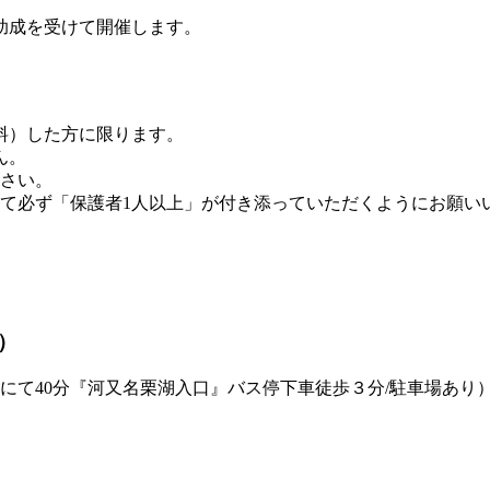
助成を受けて開催します。
料）した方に限ります。
ん。
ださい。
して必ず「保護者1人以上」が付き添っていただくようにお願い
）
にて40分『河又名栗湖入口』バス停下車徒歩３分/駐車場あり