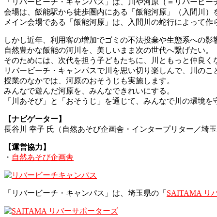
「リバービーチ・キャンパス」は、川や河原（＝リバービー
会場は、飯能駅から徒歩圏内にある「飯能河原」（入間川）
メイン会場である「飯能河原」は、入間川の蛇行によって作
しかし近年、利用客の増加でゴミの不法投棄や生態系への影
自然豊かな飯能の河川を、美しいまま次の世代へ繋げたい。
そのためには、次代を担う子どもたちに、川ともっと仲良く
リバービーチ・キャンパスで川を思い切り楽しんで、川のこ
授業のなかでは、河原のおそうじも実施します。
みんなで遊んだ河原を、みんなできれいにする。
「川あそび」と「おそうじ」を通じて、みんなで川の環境を
【ナビゲーター】
長谷川 幸子 氏（自然あそび企画舎・インタープリター／埼
【運営協力】
・
自然あそび企画舎
「リバービーチ・キャンパス」は、埼玉県の「
SAITAMA