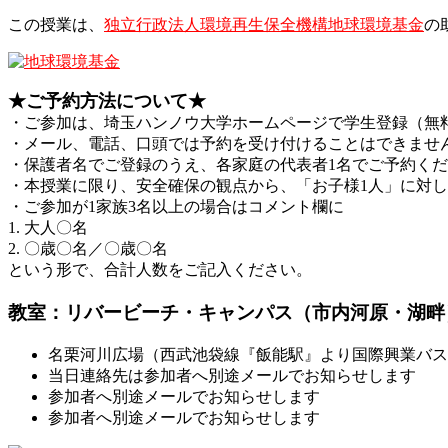
この授業は、
独立行政法人環境再生保全機構地球環境基金
の
★ご予約方法について★
・ご参加は、埼玉ハンノウ大学ホームページで学生登録（無
・メール、電話、口頭では予約を受け付けることはできませ
・保護者名でご登録のうえ、各家庭の代表者1名でご予約く
・本授業に限り、安全確保の観点から、「お子様1人」に対
・ご参加が1家族3名以上の場合はコメント欄に
1. 大人〇名
2. 〇歳〇名／〇歳〇名
という形で、合計人数をご記入ください。
教室：リバービーチ・キャンパス（市内河原・湖畔
名栗河川広場（西武池袋線『飯能駅』より国際興業バス
当日連絡先は参加者へ別途メールでお知らせします
参加者へ別途メールでお知らせします
参加者へ別途メールでお知らせします