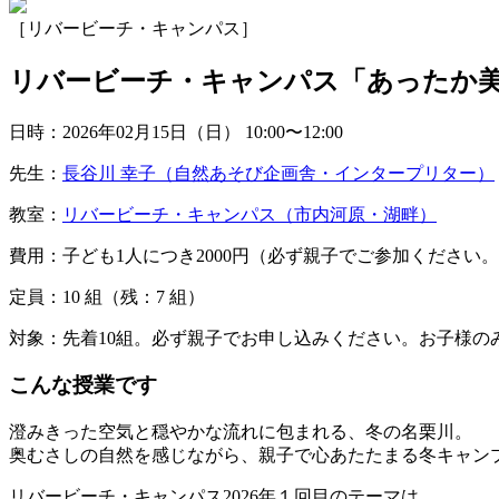
［リバービーチ・キャンパス］
リバービーチ・キャンパス「あったか
日時：2026年02月15日（日）
10:00〜12:00
先生：
長谷川 幸子（自然あそび企画舎・インタープリター）
教室：
リバービーチ・キャンパス（市内河原・湖畔）
費用：子ども1人につき2000円（必ず親子でご参加ください
定員：10
組
（残：7
組
）
対象：先着10組。必ず親子でお申し込みください。お子様の
こんな授業です
澄みきった空気と穏やかな流れに包まれる、冬の名栗川。
奥むさしの自然を感じながら、親子で心あたたまる冬キャン
リバービーチ・キャンパス2026年１回目のテーマは、