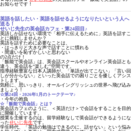
お知らせです！
英語を話したい・英語を話せるようになりたいという人へ
送る！
せいじ先生の英会話カフェ・第24回目♪
英語しか話せない環境で「相手に伝えるために」英語を話すこ
とに挑戦しませんか？
英語を話すために必要なことは、
・はっきりと大きな声で話すことに慣れる
・間違いを恥ずかしいと思わない
の2点だけ！
「飯能で英会話」は、英会話スクールやオンライン英会話とも
違う、英会話を“楽しむ”空間です。
指導経験豊富な日本人講師が、「単語が出てこない」「言い回
しが分からない」といった英会話での困りごとを優しくアシス
トします。
気軽に、思いっきり、オールイングリッシュの世界へ飛び込み
ましょう！
☆第24回・2026年1月のトークテーマ♪
・今年の抱負
☆「飯能で英会話」とは？
英会話カフェのように、＜英語だけ＞で会話をすることを目的
に開催しています。
授業を主催するのは、留学経験なしで英会話ができるようにな
った
せいじ先生
です。
学生時代、「英語の勉強はできるのに、話せない」という悩み