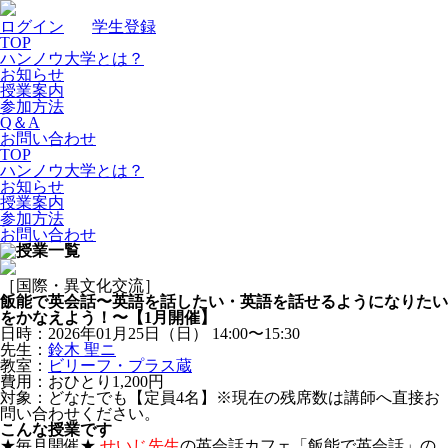
ログイン
｜
学生登録
TOP
ハンノウ大学とは？
お知らせ
授業案内
参加方法
Q＆A
お問い合わせ
TOP
ハンノウ大学とは？
お知らせ
授業案内
参加方法
お問い合わせ
［国際・異文化交流］
飯能で英会話〜英語を話したい・英語を話せるようになりたい
をかなえよう！〜【1月開催】
日時：2026年01月25日（日）
14:00〜15:30
先生：
鈴木 聖ニ
教室：
ビリーフ・プラス蔵
費用：おひとり1,200円
対象：どなたでも【定員4名】※現在の残席数は講師へ直接お
問い合わせください。
こんな授業です
★毎月開催★
せいじ先生
の英会話カフェ「飯能で英会話」の