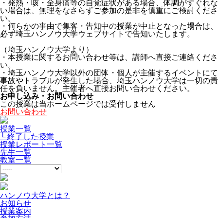
・発熱・咳・全身痛等の自覚症状がある場合、体調がすぐれな
い場合は、無理をなさらずご参加の是非を慎重にご検討くださ
い。
・何らかの事由で集客・告知中の授業が中止となった場合は、
必ず埼玉ハンノウ大学ウェブサイトで告知いたします。
（埼玉ハンノウ大学より）
・本授業に関するお問い合わせ等は、講師へ直接ご連絡くださ
い。
・埼玉ハンノウ大学以外の団体・個人が主催するイベントにて
事故やトラブルが発生した場合、埼玉ハンノウ大学は一切の責
任を負いません。主催者へ直接お問い合わせください。
お申し込み・お問い合わせ
この授業は当ホームページでは受付しません
お問い合わせ
授業一覧
└ 終了した授業
授業レポート一覧
先生一覧
教室一覧
ハンノウ大学とは？
お知らせ
授業案内