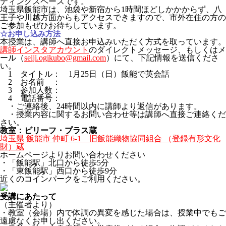
ティングスペースです。
埼玉県飯能市は、池袋や新宿から1時間ほどしかかからず、八
王子や川越方面からもアクセスできますので、市外在住の方の
ご参加もぜひお待ちしています。
☆お申し込み方法
本授業は、講師へ直接お申込みいただく方式を取っています。
講師インスタアカウント
のダイレクトメッセージ、もしくはメ
ール（
seiji.ogikubo@gmail.com
）にて、下記情報を送信くださ
い。
1 タイトル： 1月25日（日）飯能で英会話
2 お名前 ：
3 参加人数：
4 電話番号：
・ご連絡後、24時間以内に講師より返信があります。
・授業内容に関するお問い合わせ等は講師へ直接ご連絡くだ
さい。
教室：ビリーフ・プラス蔵
埼玉県 飯能市 仲町 6-1 旧飯能織物協同組合 （登録有形文化
財）蔵
ホームページよりお問い合わせください
・「飯能駅」北口から徒歩5分
・「東飯能駅」西口から徒歩9分
近くのコインパークをご利用ください。
受講にあたって
（主催者より）
・教室（会場）内で体調の異変を感じた場合は、授業中でもご
遠慮なくお申し出ください。