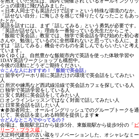
を抱えていた先生は、国内で開催されているオールイングリッ
シュの環境に飛び込みました。
＜日本人同士でも英語だけで話す＞という特殊な環境のなか、
「話せない自分」に悔しさを感じて帰りたくなったこともあっ
たとか。
英語を話すには、まず「話してみる」という勇気が必要です。
「英語が話せない」理由を一番知っている先生だからこそ、
「飯能で英会話」教室では、独学で英会話を学び始めた初心者
さんや、勉強しているのに全然喋れないと思っている人に、ま
ずは「話してみる」機会そのものを楽しんでもらいたいと考え
ています。
ゆくゆくは、自然豊かな飯能市内で英語を使った体験学習や
1DAY英語ワークショップも構想中。
今後の活動にどうぞご期待ください。
☆こんな人におすすめ！「飯能で英会話」
◻︎ 留学やワーホリ前に英語だけの環境で英会話をしてみたい
人
◻︎ 所沢や練馬など西武線沿線で英会話カフェを探している人
◻︎ 独学で英語学習をしている人
◻︎ 安く気軽に英会話をしてみたい人
◻︎ オンラインレッスンではなく対面で話してみたい人
◻︎ 日常英会話を話したい人
★参加者同士、オールイングリッシュでのグループトークを通
じて、英会話を楽しめる時間を提供します★
☆どんなところでやってるの？
会場は、飯能駅北口から徒歩5分、東飯能駅から徒歩9分の「
ビ
リーフ・プラス蔵
」。
大正時代建造の古い蔵をリノベーションした、オシャレなミー