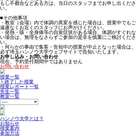
もし不都合などある方は、当日のスタッフまでお申し出くださ
い。
■その他事項
・教室（会場）内で体調の異変を感じた場合は、授業中でもご
遠慮なくお近くのスタッフにお声がけください。
・発熱・咳・全身痛等の自覚症状がある場合、体調がすぐれな
い場合は、無理をなさらずご参加の是非を慎重にご検討くださ
い。
・何らかの事由で集客・告知中の授業が中止となった場合は、
必ず埼玉ハンノウ大学ウェブサイトで告知いたします。
お申し込み・お問い合わせ
現在、予約受付期間中ではありません
お問い合わせ
授業一覧
└ 終了した授業
授業レポート一覧
先生一覧
教室一覧
ハンノウ大学とは？
お知らせ
授業案内
参加方法