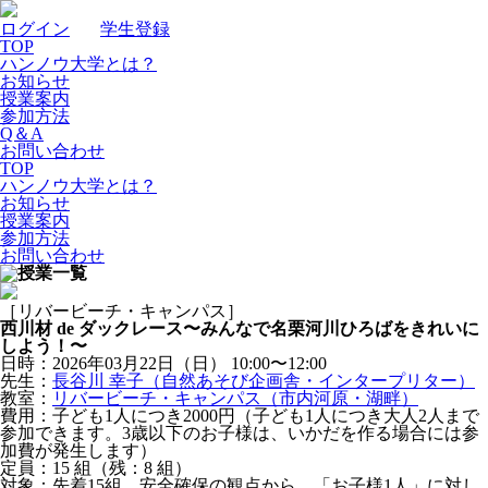
ログイン
｜
学生登録
TOP
ハンノウ大学とは？
お知らせ
授業案内
参加方法
Q＆A
お問い合わせ
TOP
ハンノウ大学とは？
お知らせ
授業案内
参加方法
お問い合わせ
［リバービーチ・キャンパス］
西川材 de ダックレース〜みんなで名栗河川ひろばをきれいに
しよう！〜
日時：2026年03月22日（日）
10:00〜12:00
先生：
長谷川 幸子（自然あそび企画舎・インタープリター）
教室：
リバービーチ・キャンパス（市内河原・湖畔）
費用：子ども1人につき2000円（子ども1人につき大人2人まで
参加できます。3歳以下のお子様は、いかだを作る場合には参
加費が発生します）
定員：15
組
（残：8
組
）
対象：先着15組。安全確保の観点から、「お子様1人」に対し