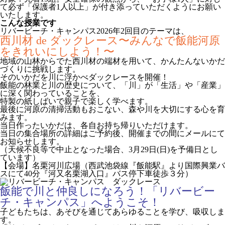
て必ず「保護者1人以上」が付き添っていただくようにお願い
いたします。
こんな授業です
リバービーチ・キャンパス2026年2回目のテーマは、
西川材 de ダックレース〜みんなで飯能河原
をきれいにしよう！〜
地域の山林からでた西川材の端材を用いて、かんたんないかだ
づくりに挑戦します。
そのいかだを川に浮かべダックレースを開催！
飯能の林業と川の歴史について、「川」が「生活」や「産業」
に深く関わっていることを、
特製の紙しばいで親子で楽しく学べます。
最後に河原の清掃活動もおこない、森や川を大切にする心を育
みます。
当日作ったいかだは、各自お持ち帰りいただけます。
当日の集合場所の詳細はご予約後、開催までの間にメールにて
お知らせします。
（天候不良等で中止となった場合、3月29日(日)を予備日とし
ています）
【会場】名栗河川広場（西武池袋線『飯能駅』より国際興業バ
スにて40分『河又名栗湖入口』バス停下車徒歩３分）
飯能で川と仲良しになろう！「リバービー
チ・キャンパス」へようこそ！
子どもたちは、あそびを通じてあらゆることを学び、吸収しま
す。