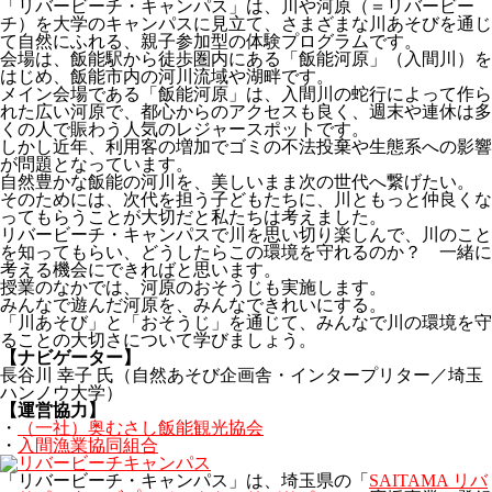
「リバービーチ・キャンパス」は、川や河原（＝リバービー
チ）を大学のキャンパスに見立て、さまざまな川あそびを通じ
て自然にふれる、親子参加型の体験プログラムです。
会場は、飯能駅から徒歩圏内にある「飯能河原」（入間川）を
はじめ、飯能市内の河川流域や湖畔です。
メイン会場である「飯能河原」は、入間川の蛇行によって作ら
れた広い河原で、都心からのアクセスも良く、週末や連休は多
くの人で賑わう人気のレジャースポットです。
しかし近年、利用客の増加でゴミの不法投棄や生態系への影響
が問題となっています。
自然豊かな飯能の河川を、美しいまま次の世代へ繋げたい。
そのためには、次代を担う子どもたちに、川ともっと仲良くな
ってもらうことが大切だと私たちは考えました。
リバービーチ・キャンパスで川を思い切り楽しんで、川のこと
を知ってもらい、どうしたらこの環境を守れるのか？ 一緒に
考える機会にできればと思います。
授業のなかでは、河原のおそうじも実施します。
みんなで遊んだ河原を、みんなできれいにする。
「川あそび」と「おそうじ」を通じて、みんなで川の環境を守
ることの大切さについて学びましょう。
【ナビゲーター】
長谷川 幸子 氏（自然あそび企画舎・インタープリター／埼玉
ハンノウ大学）
【運営協力】
・
（一社）奥むさし飯能観光協会
・
入間漁業協同組合
「リバービーチ・キャンパス」は、埼玉県の「
SAITAMA リバ