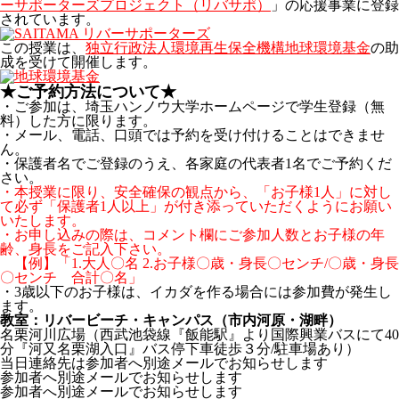
ーサポーターズプロジェクト（リバサポ）
」の応援事業に登録
されています。
この授業は、
独立行政法人環境再生保全機構地球環境基金
の助
成を受けて開催します。
★ご予約方法について★
・ご参加は、埼玉ハンノウ大学ホームページで学生登録（無
料）した方に限ります。
・メール、電話、口頭では予約を受け付けることはできませ
ん。
・保護者名でご登録のうえ、各家庭の代表者1名でご予約くだ
さい。
・本授業に限り、安全確保の観点から、「お子様1人」に対し
て必ず「保護者1人以上」が付き添っていただくようにお願い
いたします。
・お申し込みの際は、コメント欄にご参加人数とお子様の年
齢、身長をご記入下さい。
【例】「1.大人〇名 2.お子様〇歳・身長〇センチ/〇歳・身長
〇センチ 合計〇名」
・3歳以下のお子様は、イカダを作る場合には参加費が発生し
ます。
教室：リバービーチ・キャンパス（市内河原・湖畔）
名栗河川広場（西武池袋線『飯能駅』より国際興業バスにて40
分『河又名栗湖入口』バス停下車徒歩３分/駐車場あり）
当日連絡先は参加者へ別途メールでお知らせします
参加者へ別途メールでお知らせします
参加者へ別途メールでお知らせします