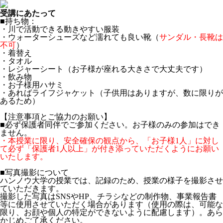
受講にあたって
■持ち物：
・川で活動できる動きやすい服装
・ウォーターシューズなど濡れても良い靴（
サンダル・長靴は
不可
）
・着替え
・タオル
・レジャーシート（お子様が座れる大きさで大丈夫です）
・飲み物
・お子様用ハサミ
・あればライフジャケット（子供用はありますが、数に限りが
あるため）
【注意事項とご協力のお願い】
■必ず保護者同伴でご参加ください。お子様のみの参加はでき
ません。
・本授業に限り、安全確保の観点から、「お子様1人」に対し
て必ず「保護者1人以上」が付き添っていただくようにお願い
いたします。
■写真撮影について
ハンノウ大学の授業では、記録のため、授業の様子を撮影させ
ていただきます。
撮影した写真はSNSやHP、チラシなどの制作物、事業報告書
等に使用させていただく場合があります（使用の際は、可能な
限り、お顔や個人の特定ができないように配慮します）。あら
かじめご了承ください。