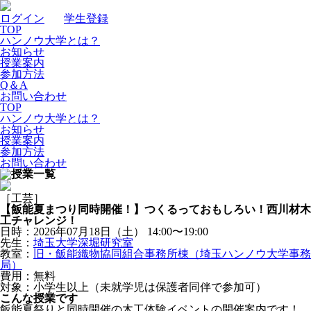
ログイン
｜
学生登録
TOP
ハンノウ大学とは？
お知らせ
授業案内
参加方法
Q＆A
お問い合わせ
TOP
ハンノウ大学とは？
お知らせ
授業案内
参加方法
お問い合わせ
［工芸］
【飯能夏まつり同時開催！】つくるっておもしろい！西川材木
工チャレンジ！
日時：2026年07月18日（土）
14:00〜19:00
先生：
埼玉大学深堀研究室
教室：
旧・飯能織物協同組合事務所棟（埼玉ハンノウ大学事務
局）
費用：無料
対象：小学生以上（未就学児は保護者同伴で参加可）
こんな授業です
飯能夏祭りと同時開催の木工体験イベントの開催案内です！