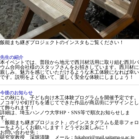
飯能まち継ぎプロジェクトのインスタもご覧ください！
先生の紹介
本イベントでは、普段から地元で西川材活用に取り組む西川バ
ウム合同会社様のスタッフさんをお招きしています。西川材に
親しみ、魅力を感じていただけるような木工体験になれば幸い
です。説明をよく聴いて、楽しく安全な体験にしましょう！
今後のお知らせ
この秋にも、子ども向け木工体験プログラムを開催予定です。
ノコギリや釘打ちを通じてできた作品が商店街にデザイン
とし
て飾られます！
詳細は、埼玉ハンノウ大学HP・SNS等で順次お知らせしま
す。
「飯能まち継ぎプロジェクト」のインスタグラムも是非フォロ
ーをよろしくお願いします！どうぞお楽しみに！
お問い合わせ先：
研究室教授 深堀清隆 メール：fukahori@mail.saitama-u.ac.jp