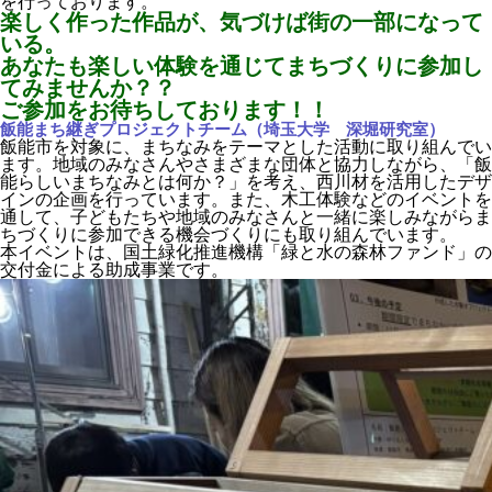
を行っております。
楽しく作った作品が、気づけば街の一部になって
いる。
あなたも楽しい体験を通じてまちづくりに参加し
てみませんか？？
ご参加をお待ちしております！！
飯能まち継ぎプロジェクトチーム（埼玉大学 深堀研究室）
飯能市を対象に、まちなみをテーマとした活動に取り組んでい
ます。地域のみなさんやさまざまな団体と協力しながら、「飯
能らしいまちなみとは何か？」を考え、西川材を活用したデザ
インの企画を行っています。また、木工体験などのイベントを
通して、子どもたちや地域のみなさんと一緒に楽しみながらま
ちづくりに参加できる機会づくりにも取り組んでいます。
本イベントは、国土緑化推進機構「緑と水の森林ファンド」の
交付金による助成事業です。