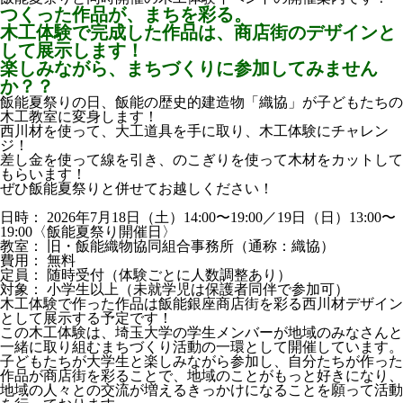
つくった作品が、まちを彩る。
木工体験で完成した作品は、商店街のデザインと
して展示します！
楽しみながら、まちづくりに参加してみません
か？？
飯能夏祭りの日、飯能の歴史的建造物「織協」が子どもたちの
木工教室に変身します！
西川材を使って、大工道具を手に取り、木工体験にチャレン
ジ！
差し金を使って線を引き、のこぎりを使って木材をカットして
もらいます！
ぜひ飯能夏祭りと併せてお越しください！
日時： 2026年7月18日（土）14:00〜19:00／19日（日）13:00〜
19:00〈飯能夏祭り開催日〉
教室： 旧・飯能織物協同組合事務所（通称：織協）
費用： 無料
定員： 随時受付（体験ごとに人数調整あり）
対象： 小学生以上（未就学児は保護者同伴で参加可）
木工体験で作った作品は飯能銀座商店街を彩る西川材デザイン
として展示する予定です！
この木工体験は、埼玉大学の学生メンバーが地域のみなさんと
一緒に取り組むまちづくり活動の一環として開催しています。
子どもたちが大学生と楽しみながら参加し、自分たちが作った
作品が商店街を彩ることで、地域のことがもっと好きになり、
地域の人々との交流が増えるきっかけになることを願って活動