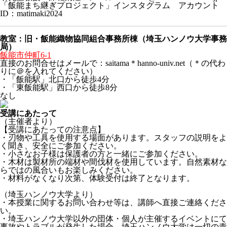
「飯能まち継ぎプロジェクト」インスタグラム アカウント
ID：matimaki2024
教室：旧・飯能織物協同組合事務所棟（埼玉ハンノウ大学事務
局）
飯能市仲町6-1
直接のお問合せはメールで：saitama＊hanno-univ.net（＊の代わ
りに＠を入れてください）
・「飯能駅」北口から徒歩4分
・「東飯能駅」西口から徒歩8分
なし
受講にあたって
（主催者より）
【受講にあたっての注意点】
・刃物や工具を使用する場面があります。スタッフの説明をよ
く聞き、安全にご参加ください。
・小さなお子様は保護者の方と一緒にご参加ください。
・木材は製材所の端材や間伐材を使用しています。自然素材な
らではの風合いもお楽しみください。
・材料がなくなり次第、体験受付は終了となります。
（埼玉ハンノウ大学より）
・本授業に関するお問い合わせ等は、講師へ直接ご連絡くださ
い。
・埼玉ハンノウ大学以外の団体・個人が主催するイベントにて
事故やトラブルが発生した場合、埼玉ハンノウ大学は一切の責