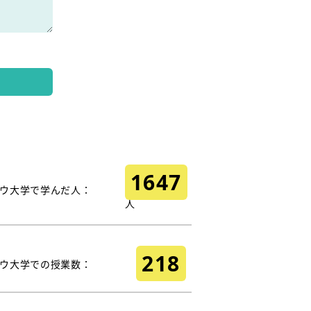
1647
ウ大学で学んだ人：
人
218
ウ大学での授業数：