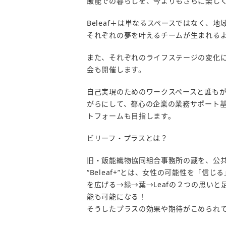
飯能での暮らしを、今よりもさらに楽し
Beleaf＋は単なるスペースではなく
それぞれの夢を叶えるチームが生まれる
また、それぞれのライフステージの変化
会も開催します。
自己実現のためのワークスペースと誰も
がらにして、都心の企業の業務サポート
トフォームも目指します。
ビリーフ・プラスとは？
旧・飯能織物協同組合事務所の蔵を、公共・
“Beleaf+”とは、女性の可能性を「信じる」→
を広げる→緑→葉→Leafの２つの思い
能も可能になる！
そうしたプラスの効果や期待がこめられてい