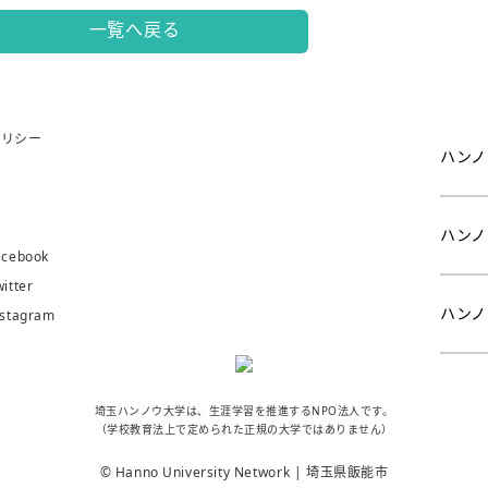
一覧へ戻る
ポリシー
ハンノ
問
み
ハンノ
ebook
tter
ハンノ
tagram
埼玉ハンノウ大学は、生涯学習を推進するNPO法人です。
（学校教育法上で定められた正規の大学ではありません）
© Hanno University Network | 埼玉県飯能市