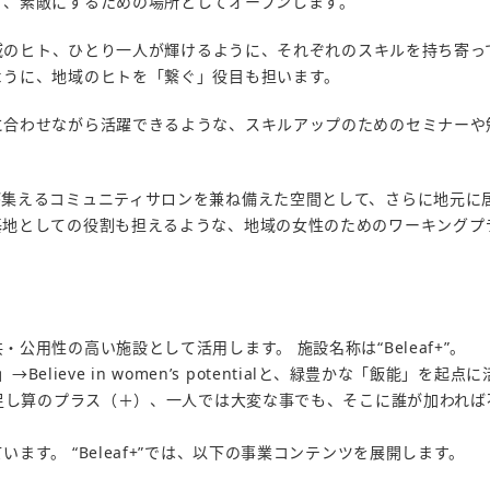
く、素敵にするための場所としてオープンします。
、地域のヒト、ひとり一人が輝けるように、それぞれのスキルを持ち寄っ
ように、地域のヒトを「繋ぐ」役目も担います。
に合わせながら活躍できるような、スキルアップのためのセミナーや
が集えるコミュニティサロンを兼ね備えた空間として、さらに地元に
基地としての役割も担えるような、地域の女性のためのワーキングプ
公用性の高い施設として活用します。 施設名称は“Beleaf+”。
Believe in women’s potentialと、緑豊かな「飯能」を起点
と足し算のプラス（＋）、一人では大変な事でも、そこに誰が加われば
ます。 “Beleaf+”では、以下の事業コンテンツを展開します。