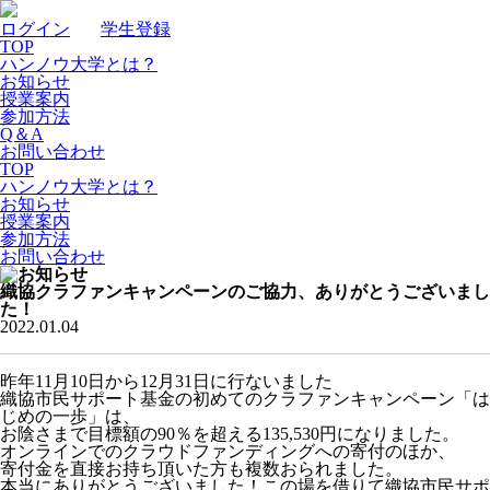
ログイン
｜
学生登録
TOP
ハンノウ大学とは？
お知らせ
授業案内
参加方法
Q＆A
お問い合わせ
TOP
ハンノウ大学とは？
お知らせ
授業案内
参加方法
お問い合わせ
織協クラファンキャンペーンのご協力、ありがとうございまし
た！
2022.01.04
昨年11月10日から12月31日に行ないました
織協市民サポート基金の初めてのクラファンキャンペーン「は
じめの一歩」は、
お陰さまで目標額の90％を超える135,530円になりました。
オンラインでのクラウドファンディングへの寄付のほか、
寄付金を直接お持ち頂いた方も複数おられました。
本当にありがとうございました！この場を借りて織協市民サポ