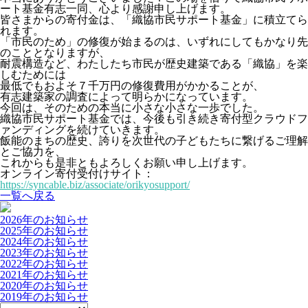
ート基金有志一同、心より感謝申し上げます。
皆さまからの寄付金は、「織協市民サポート基金」に積立てら
れます。
「市民のため」の修復が始まるのは、いずれにしてもかなり先
のこととなりますが、
耐震構造など、わたしたち市民が歴史建築である「織協」を楽
しむためには
最低でもおよそ７千万円の修復費用がかかることが、
有志建築家の調査によって明らかになっています。
今回は、そのための本当に小さな小さな一歩でした。
織協市民サポート基金では、今後も引き続き寄付型クラウドフ
ァンディングを続けていきます。
飯能のまちの歴史、誇りを次世代の子どもたちに繋げるご理解
とご協力を、
これからも是非ともよろしくお願い申し上げます。
オンライン寄付受付けサイト：
https://syncable.biz/associate/orikyosupport/
一覧へ戻る
2026年のお知らせ
2025年のお知らせ
2024年のお知らせ
2023年のお知らせ
2022年のお知らせ
2021年のお知らせ
2020年のお知らせ
2019年のお知らせ