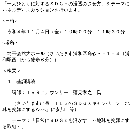
「一人ひとりに対するＳＤＧｓの浸透のさせ方」をテーマに
パネルディスカッションを行います。
<日時>
令和４年１１月４日（金）１０時００分～１１時３０分
<場所>
埼玉会館大ホール（さいたま市浦和区高砂３－１－４（浦
和駅西口から徒歩６分））
＜概要＞
１．基調講演
講師：ＴＢＳアナウンサー 蓮見孝之 氏
（さいたま市出身、ＴＢＳのＳＤＧｓキャンペーン「地
球を笑顔にするWeek」に参加 等）
テーマ：「日常にＳＤＧｓを溶かす ～地球を笑顔にす
る取組～」