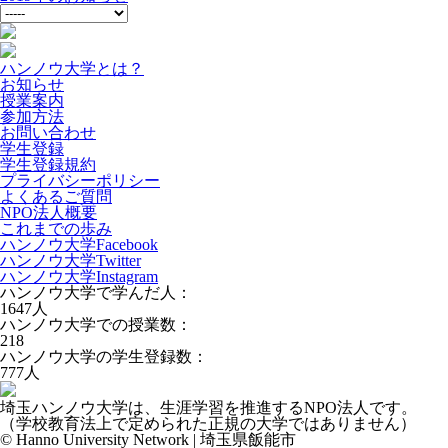
ハンノウ大学とは？
お知らせ
授業案内
参加方法
お問い合わせ
学生登録
学生登録規約
プライバシーポリシー
よくあるご質問
NPO法人概要
これまでの歩み
ハンノウ大学Facebook
ハンノウ大学Twitter
ハンノウ大学Instagram
ハンノウ大学で学んだ人：
1647
人
ハンノウ大学での授業数：
218
ハンノウ大学の学生登録数：
777
人
埼玉ハンノウ大学は、生涯学習を推進するNPO法人です。
（学校教育法上で定められた正規の大学ではありません）
© Hanno University Network | 埼玉県飯能市