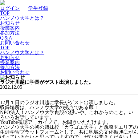
ログイン
｜
学生登録
TOP
ハンノウ大学とは？
お知らせ
授業案内
参加方法
Q＆A
お問い合わせ
TOP
ハンノウ大学とは？
お知らせ
授業案内
参加方法
お問い合わせ
ラジオ川越に学長がゲスト出演しました。
2022.12.05
12月１日のラジオ川越に学長がゲスト出演しました。
収録場所は、ハンノウ大学の拠点である蔵！！
NPO法人！ハンノウ大学創設の想いや、これからのこと。い
ろいろお話しています。
YouTube視聴アーカイブで、お聞きいただけます。
ハンノウ大学の初の姉妹校「カワゴエ大学」と西埼玉エリアの
生涯学習プラットフォームとして、共に地域の文化振興にがん
ばっていきたいと思っていますので、ぜひお聞きください！