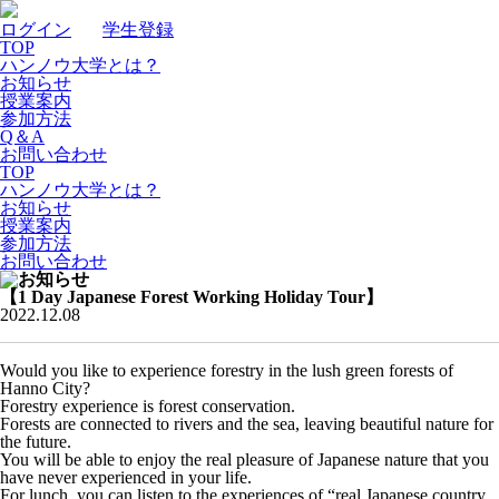
ログイン
｜
学生登録
TOP
ハンノウ大学とは？
お知らせ
授業案内
参加方法
Q＆A
お問い合わせ
TOP
ハンノウ大学とは？
お知らせ
授業案内
参加方法
お問い合わせ
【1 Day Japanese Forest Working Holiday Tour】
2022.12.08
Would you like to experience forestry in the lush green forests of
Hanno City?
Forestry experience is forest conservation.
Forests are connected to rivers and the sea, leaving beautiful nature for
the future.
You will be able to enjoy the real pleasure of Japanese nature that you
have never experienced in your life.
For lunch, you can listen to the experiences of “real Japanese country