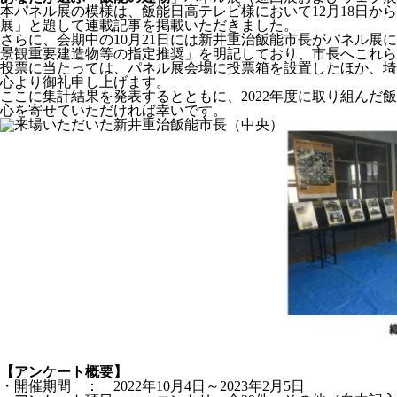
本パネル展の模様は、飯能日高テレビ様において12月18日か
展」と題して連載記事を掲載いただきました。
さらに、会期中の10月21日には新井重治飯能市長がパネル
景観重要建造物等の指定推奨」を明記しており、市長へこれら
投票に当たっては、パネル展会場に投票箱を設置したほか、埼
心より御礼申し上げます。
ここに集計結果を発表するとともに、2022年度に取り組ん
心を寄せていただければ幸いです。
【アンケート概要】
・開催期間 ： 2022年10月4日～2023年2月5日