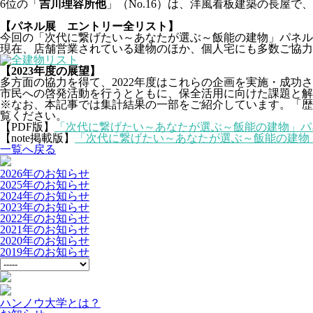
6位の「
吉川理容所他
」（No.16）は、洋風看板建築の長屋
【パネル展 エントリー全リスト】
今回の「次代に繋げたい～あなたが選ぶ～飯能の建物」パネル
現在、店舗営業されている建物のほか、個人宅にも多数ご協力
【2023年度の展望】
多方面の協力を得て、2022年度はこれらの企画を実施・成功さ
市民への啓発活動を行うとともに、保全活用に向けた課題と解
※なお、本記事では集計結果の一部をご紹介しています。「歴史建
覧ください。
【PDF版】
「次代に繋げたい～あなたが選ぶ～飯能の建物」パネ
【note掲載版】
「次代に繋げたい～あなたが選ぶ～飯能の建物」
一覧へ戻る
2026年のお知らせ
2025年のお知らせ
2024年のお知らせ
2023年のお知らせ
2022年のお知らせ
2021年のお知らせ
2020年のお知らせ
2019年のお知らせ
ハンノウ大学とは？