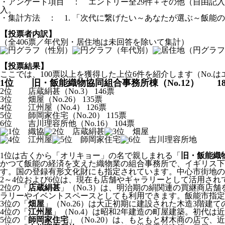
・アンケート項目 ： エントリー全29件＋その他（自由記
入。
・集計方法 ： 1. 「次代に繋げたい～あなたが選ぶ～飯能の建
【投票者内訳】
（全406票／年代別・居住地は未回答を除いて集計）
【投票結果】
ここでは、100票以上を獲得した上位6件を紹介します（No.
1位 旧・飯能織物協同組合事務所棟（No.12） 18
2位 店蔵絹甚（No.3） 146票
3位 畑屋（No.26） 135票
4位 江州屋（No.4） 126票
5位 師岡家住宅（No.20） 115票
6位 吉川理容所他（No.16） 104票
1位は古くから「オリキョー」の名で親しまれる「
旧・飯能織
かつて飯能の経済を支えた織物業の組合事務所で、イギリス
す。国の登録有形文化財にも指定されています。中心市街地の
2～4位および6位は、現在も店舗やギャラリーとして活用され
2位の「
店蔵絹甚
」（No.3）は、明治期の絹関連の買継商店
ラリーやイベントスペースとしても利用できます。飯能市指定
3位の「
畑屋
」（No.26）は大正初期に建設された木造3階
4位の「
江州屋
」（No.4）は昭和2年建造の町屋建築。初代
5位の「
師岡家住宅
」（No.20）は、もともと材木商の店で