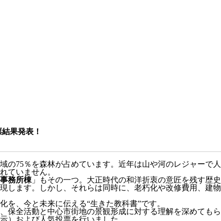
票結果発表！
域の75％を森林が占めています。近年は山や河のレジャーで
れていません。
事務所棟
」もその一つ。大正時代の和洋折衷の意匠を残す歴史
現します。しかし、それらは同時に、老朽化や改修費用、建物
化を、今と未来に伝える“生きた教科書”です。
全活動と中心市街地の景観形成に対する理解を深めてもらうため、
示）および人気投票を行いました。