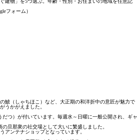
ぐ建物」を5つ選ぶ。年齢・性別・お住まいの地域を任意記
leフォーム）
根の鯱（しゃちほこ）など、大正期の和洋折中の意匠が魅力で
がうかがえました。
（うだつ）が付いています。毎週水～日曜に一般公開され、ギャ
木商の旦那衆の社交場として大いに繁盛しました。
扱うアンテナショップとなっています。