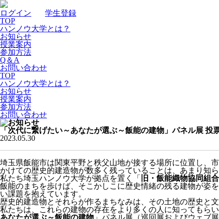
ログイン
｜
学生登録
TOP
ハンノウ大学とは？
お知らせ
授業案内
参加方法
Q＆A
お問い合わせ
TOP
ハンノウ大学とは？
お知らせ
授業案内
参加方法
お問い合わせ
「次代に繋げたい～あなたが選ぶ～飯能の建物」パネル展 投
2023.05.30
埼玉県飯能市は関東平野と秩父山地が接する場所に位置し、市
かけての歴史的建造物が数多く残っていることは、あまり知ら
私たち埼玉ハンノウ大学が拠点を置く「
旧・飯能織物協同組合
飯能のまちを歩けば、そこかしこに歴史情緒の残る建物が姿を
い課題を抱えています。
歴史的建造物とそれらが作るまちなみは、その土地の歴史と文
私たちは、これらの建物の存在をより多くの人に知ってもらい、保
あなたが選ぶ～飯能の建物
」パネル展（巡回展およびウェブ展