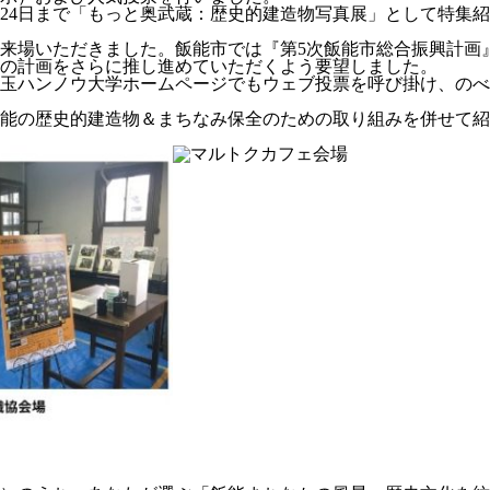
ら24日まで「もっと奥武蔵：歴史的建造物写真展」として特集紹
展に来場いただきました。飯能市では『第5次飯能市総合振興計
の計画をさらに推し進めていただくよう要望しました。
玉ハンノウ大学ホームページでもウェブ投票を呼び掛け、のべ4
だ飯能の歴史的建造物＆まちなみ保全のための取り組みを併せて