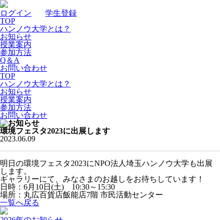
ログイン
｜
学生登録
TOP
ハンノウ大学とは？
お知らせ
授業案内
参加方法
Q＆A
お問い合わせ
TOP
ハンノウ大学とは？
お知らせ
授業案内
参加方法
お問い合わせ
環境フェスタ2023に出展します
2023.06.09
明日の環境フェスタ2023にNPO法人埼玉ハンノウ大学も出展
します。
ギャラリーにて、みなさまのお越しをお待ちしています！
日時：6月10日(土) 10:30～15:30
場所：丸広百貨店飯能店7階 市民活動センター
一覧へ戻る
2026年のお知らせ