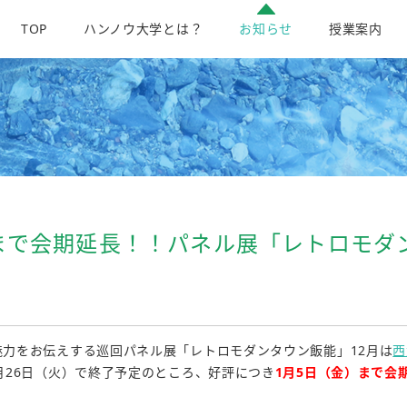
TOP
ハンノウ大学とは？
お知らせ
授業案内
金)まで会期延長！！パネル展「レトロモダ
力をお伝えする巡回パネル展「レトロモダンタウン飯能」12月は
西
月26日（火）で終了予定のところ、好評につき
1月5日（金）まで会