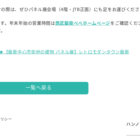
の際は、ぜひパネル展会場（4階・JTB正面）にも足をお運びくださ
ます。年末年始の営業時間は
西武飯能ペペホームページ
をご確認くだ
す。
長★【飯能中心市街地の建物 パネル展】レトロモダンタウン飯能
一覧へ戻る
ポリシー
ハンノ
問