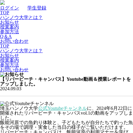
ログイン
｜
学生登録
TOP
ハンノウ大学とは？
お知らせ
授業案内
参加方法
Q＆A
お問い合わせ
TOP
ハンノウ大学とは？
お知らせ
授業案内
参加方法
お問い合わせ
【リバービーチ・キャンパス】Youtube動画＆授業レポートを
アップしました。
2024.09.03
埼玉ハンノウ大学
公式Youtubeチャンネル
に、2024年6月22日に
開催されたリバービーチ・キャンパスvol.1の動画をアップしま
した。
飯能河原での魚釣り体験と、子どもたちが自分たちで釣った魚
をその場で調理・実食した当日の様子がご覧いただけます。
リバービーチ・キャンパスは、飯能河原の利用マナーを学び、