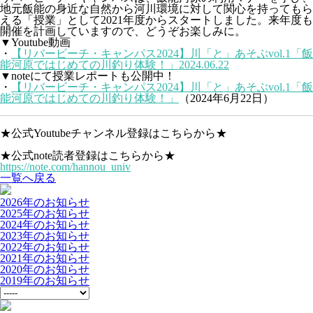
地元飯能の身近な自然から河川環境に対して関心を持ってもら
える「授業」として2021年度からスタートしました。来年度も
開催を計画していますので、どうぞお楽しみに。
▼Youtube動画
・
【リバービーチ・キャンパス2024】川「と」あそぶvol.1「飯
能河原ではじめての川釣り体験！」2024.06.22
▼noteにて授業レポートも公開中！
・
【リバービーチ・キャンパス2024】川「と」あそぶvol.1「飯
能河原ではじめての川釣り体験！」
（2024年6月22日）
★公式Youtubeチャンネル登録はこちらから★
★公式note読者登録はこちらから★
https://note.com/hannou_univ
一覧へ戻る
2026年のお知らせ
2025年のお知らせ
2024年のお知らせ
2023年のお知らせ
2022年のお知らせ
2021年のお知らせ
2020年のお知らせ
2019年のお知らせ