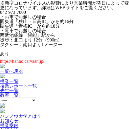
※新型コロナウイルスの影響により営業時間が曜日によって変
更になっています。詳細はWEBサイトをご覧ください。
042-973-7000
・お車でお越しの場合
圏央道「狭山・日高IC」から約16分
圏央道「青梅IC」から約18分
・電車でお越しの場合
西武池袋線「飯能」駅から
徒歩：北口より 12分（900m）
タクシー：南口より1メーター
あり
https://hanno.carvaan.jp/
一覧へ戻る
授業一覧
授業レポート一覧
先生一覧
教室一覧
ハンノウ大学とは？
お知らせ
授業案内