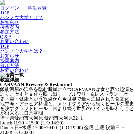
ログイン
｜
学生登録
TOP
ハンノウ大学とは？
お知らせ
授業案内
参加方法
Q＆A
お問い合わせ
TOP
ハンノウ大学とは？
お知らせ
授業案内
参加方法
お問い合わせ
教室詳細
CARVAAN Brewery & Restaurant
飯能河原の渓谷を臨む断崖に立つCARVAANは食と酒の起源を
辿り、歴史と文化を映し出す、ブルワリー&レストラン。歴
史・美・健康という観点から今世界で最も注目される食文化、
地中海・アラビア料理と、メソポタミアから続くビールの歴史
を映すクラフトビール、古より続く世界のワインを味わうこと
が出来る非日常空間
埼玉県飯能市大河原 飯能市大河原32−1
Lunch 11:30～15:30 (L.O.14:30)
Dinner 日~木曜 17:00~20:00（L.O 19:00) 金曜.土曜.祝前日 ～
21:00(L.O 20:00)