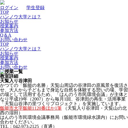
ログイン
｜
学生登録
TOP
ハンノウ大学とは？
お知らせ
授業案内
参加方法
Q＆A
お問い合わせ
TOP
ハンノウ大学とは？
お知らせ
授業案内
参加方法
お問い合わせ
教室詳細
天覧入り谷津田
かつての「飯能の名勝」天覧山周辺の谷津田の原風景を復活さ
せ、大人から子どもまで身近な自然を体験する憩いの場、学習
の場として活用するため、「はんのう市民環境会議」が主体と
なり平成19年（2007）から毎月1回、谷津田の再生・活用事業
「天覧山谷津の里づくりプロジェクト」を実施しています。
飯能市大字飯能1120番ほか1筆
（天覧入り谷津田・天覧山の北
西の湿田）
はんのう市民環境会議事務局（飯能市環境緑水課内）にお問い
合わせください。
TEL：042-973-2125（直通）