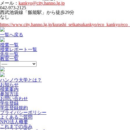
メール：
kankyo@city.hanno.lg.jp
042-973-2125
西武池袋線「飯能駅」から徒歩29分
なし
https://www.city.hanno.lg.jp/kurashi_seikatsukankyo/eco_kankyo/ec
一覧へ戻る
授業一覧
授業レポート一覧
先生一覧
教室一覧
ハンノウ大学とは？
お知らせ
授業案内
参加方法
お問い合わせ
学生登録
学生登録規約
プライバシーポリシー
よくあるご質問
NPO法人概要
これまでの歩み