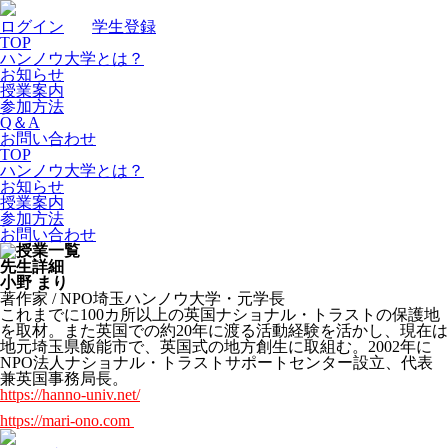
ログイン
｜
学生登録
TOP
ハンノウ大学とは？
お知らせ
授業案内
参加方法
Q＆A
お問い合わせ
TOP
ハンノウ大学とは？
お知らせ
授業案内
参加方法
お問い合わせ
先生詳細
小野 まり
著作家 / NPO埼玉ハンノウ大学・元学長
これまでに100カ所以上の英国ナショナル・トラストの保護地
を取材。また英国での約20年に渡る活動経験を活かし、現在は
地元埼玉県飯能市で、英国式の地方創生に取組む。2002年に
NPO法人ナショナル・トラストサポートセンター設立、代表
兼英国事務局長。
https://hanno-univ.net/
https://mari-ono.com