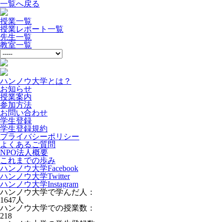
一覧へ戻る
授業一覧
授業レポート一覧
先生一覧
教室一覧
ハンノウ大学とは？
お知らせ
授業案内
参加方法
お問い合わせ
学生登録
学生登録規約
プライバシーポリシー
よくあるご質問
NPO法人概要
これまでの歩み
ハンノウ大学Facebook
ハンノウ大学Twitter
ハンノウ大学Instagram
ハンノウ大学で学んだ人：
1647
人
ハンノウ大学での授業数：
218