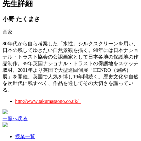
先生詳細
小野 たくまさ
画家
80年代から自ら考案した「水性」シルクスクリーンを用い、
日本の残してゆきたい自然景観を描く。98年には日本ナショ
ナル・トラスト協会の公認画家として日本各地の保護地の作
品制作。99年英国ナショナル・トラストの保護地をスケッチ
取材。2001年より英国で大型巡回個展「HENRO（遍路）
展」を開催。英国で人気を博し19年間続く。歴史文化や自然
を次世代に残すべく、作品を通してその大切さを謳ってい
る。
http://www.takumasaono.co.uk/
一覧へ戻る
授業一覧