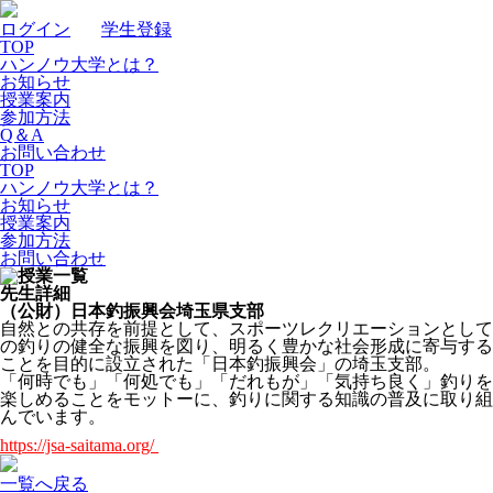
ログイン
｜
学生登録
TOP
ハンノウ大学とは？
お知らせ
授業案内
参加方法
Q＆A
お問い合わせ
TOP
ハンノウ大学とは？
お知らせ
授業案内
参加方法
お問い合わせ
先生詳細
（公財）日本釣振興会埼玉県支部
自然との共存を前提として、スポーツレクリエーションとして
の釣りの健全な振興を図り、明るく豊かな社会形成に寄与する
ことを目的に設立された「日本釣振興会」の埼玉支部。
「何時でも」「何処でも」「だれもが」「気持ち良く」釣りを
楽しめることをモットーに、釣りに関する知識の普及に取り組
んでいます。
https://jsa-saitama.org/
一覧へ戻る