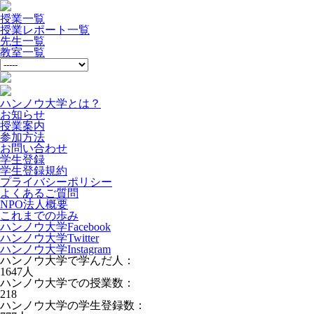
授業一覧
授業レポート一覧
先生一覧
教室一覧
ハンノウ大学とは？
お知らせ
授業案内
参加方法
お問い合わせ
学生登録
学生登録規約
プライバシーポリシー
よくあるご質問
NPO法人概要
これまでの歩み
ハンノウ大学Facebook
ハンノウ大学Twitter
ハンノウ大学Instagram
ハンノウ大学で学んだ人：
1647
人
ハンノウ大学での授業数：
218
ハンノウ大学の学生登録数：