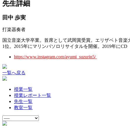
先生詳細
田中 歩実
打楽器奏者
国立音楽大学卒業。首席として武岡賞受賞。エリザベト音楽大
1位。2015年にマリンバソロリサイタルを開催。2019年に
https://www.instagram.com/ayumi_suzurin5/
一覧へ戻る
授業一覧
授業レポート一覧
先生一覧
教室一覧