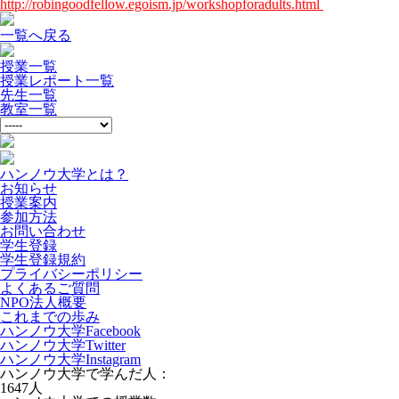
http://robingoodfellow.egoism.jp/workshopforadults.html
一覧へ戻る
授業一覧
授業レポート一覧
先生一覧
教室一覧
ハンノウ大学とは？
お知らせ
授業案内
参加方法
お問い合わせ
学生登録
学生登録規約
プライバシーポリシー
よくあるご質問
NPO法人概要
これまでの歩み
ハンノウ大学Facebook
ハンノウ大学Twitter
ハンノウ大学Instagram
ハンノウ大学で学んだ人：
1647
人