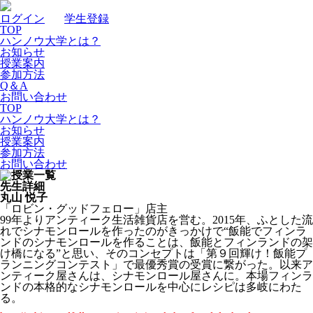
ログイン
｜
学生登録
TOP
ハンノウ大学とは？
お知らせ
授業案内
参加方法
Q＆A
お問い合わせ
TOP
ハンノウ大学とは？
お知らせ
授業案内
参加方法
お問い合わせ
先生詳細
丸山 悦子
「ロビン・グッドフェロー」店主
99年よりアンティーク生活雑貨店を営む。2015年、ふとした流
れでシナモンロールを作ったのがきっかけで“飯能でフィンラ
ンドのシナモンロールを作ることは、飯能とフィンランドの架
け橋になる”と思い、そのコンセプトは「第９回輝け！飯能プ
ランニングコンテスト」で最優秀賞の受賞に繋がった。以来ア
ンティーク屋さんは、シナモンロール屋さんに。本場フィンラ
ンドの本格的なシナモンロールを中心にレシピは多岐にわた
る。