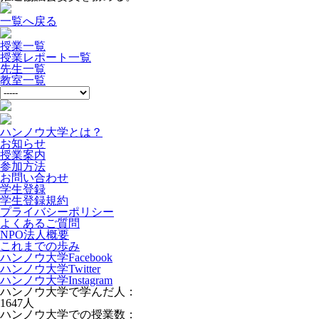
一覧へ戻る
授業一覧
授業レポート一覧
先生一覧
教室一覧
ハンノウ大学とは？
お知らせ
授業案内
参加方法
お問い合わせ
学生登録
学生登録規約
プライバシーポリシー
よくあるご質問
NPO法人概要
これまでの歩み
ハンノウ大学Facebook
ハンノウ大学Twitter
ハンノウ大学Instagram
ハンノウ大学で学んだ人：
1647
人
ハンノウ大学での授業数：