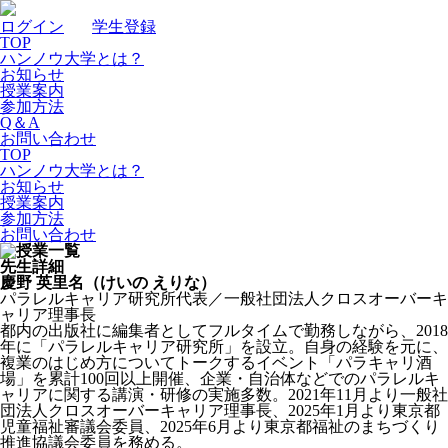
ログイン
｜
学生登録
TOP
ハンノウ大学とは？
お知らせ
授業案内
参加方法
Q＆A
お問い合わせ
TOP
ハンノウ大学とは？
お知らせ
授業案内
参加方法
お問い合わせ
先生詳細
慶野 英里名（けいの えりな）
パラレルキャリア研究所代表／一般社団法人クロスオーバーキ
ャリア理事長
都内の出版社に編集者としてフルタイムで勤務しながら、2018
年に「パラレルキャリア研究所」を設立。自身の経験を元に、
複業のはじめ方についてトークするイベント「パラキャリ酒
場」を累計100回以上開催、企業・自治体などでのパラレルキ
ャリアに関する講演・研修の実施多数。2021年11月より一般社
団法人クロスオーバーキャリア理事長、2025年1月より東京都
児童福祉審議会委員、2025年6月より東京都福祉のまちづくり
推進協議会委員を務める。