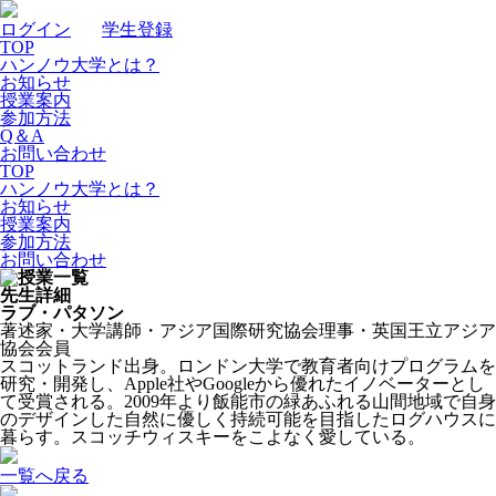
ログイン
｜
学生登録
TOP
ハンノウ大学とは？
お知らせ
授業案内
参加方法
Q＆A
お問い合わせ
TOP
ハンノウ大学とは？
お知らせ
授業案内
参加方法
お問い合わせ
先生詳細
ラブ・パタソン
著述家・大学講師・アジア国際研究協会理事・英国王立アジア
協会会員
スコットランド出身。ロンドン大学で教育者向けプログラムを
研究・開発し、Apple社やGoogleから優れたイノベーターとし
て受賞される。2009年より飯能市の緑あふれる山間地域で自身
のデザインした自然に優しく持続可能を目指したログハウスに
暮らす。スコッチウィスキーをこよなく愛している。
一覧へ戻る