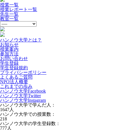
授業一覧
授業レポート一覧
先生一覧
教室一覧
ハンノウ大学とは？
お知らせ
授業案内
参加方法
お問い合わせ
学生登録
学生登録規約
プライバシーポリシー
よくあるご質問
NPO法人概要
これまでの歩み
ハンノウ大学Facebook
ハンノウ大学Twitter
ハンノウ大学Instagram
ハンノウ大学で学んだ人：
1647
人
ハンノウ大学での授業数：
218
ハンノウ大学の学生登録数：
777
人