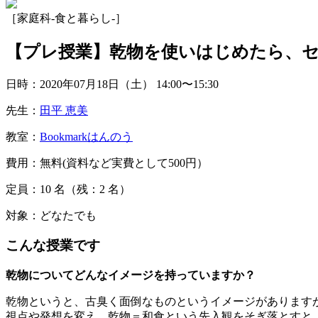
［家庭科-食と暮らし-］
【プレ授業】乾物を使いはじめたら、
日時：2020年07月18日（土）
14:00〜15:30
先生：
田平 恵美
教室：
Bookmarkはんのう
費用：無料(資料など実費として500円）
定員：10
名
（残：2
名
）
対象：どなたでも
こんな授業です
乾物についてどんなイメージを持っていますか？
乾物というと、古臭く面倒なものというイメージがあります
視点や発想を変え、乾物＝和食という先入観をそぎ落とすと