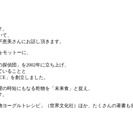
す。
いて、
、田平恵美さんにお話し頂きます。
”をモットーに、
探偵団」を2002年に立ち上げ、
ていることと
ACE」を創立しました。
理の時短にもなる乾物を「未来食」と捉え、
す。
物ヨーグルトレシピ」（世界文化社）ほか、たくさんの著書も