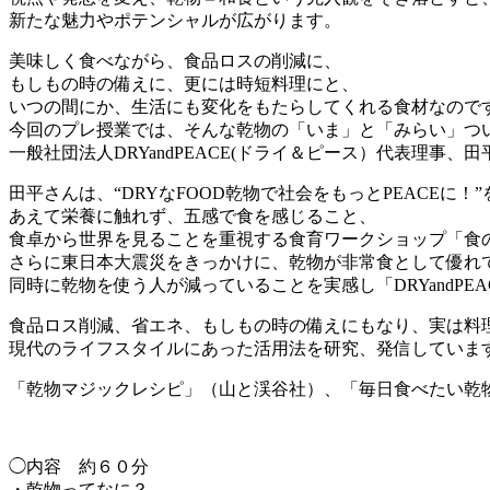
新たな魅力やポテンシャルが広がります。
美味しく食べながら、食品ロスの削減に、
もしもの時の備えに、更には時短料理にと、
いつの間にか、生活にも変化をもたらしてくれる食材なので
今回のプレ授業では、そんな乾物の「いま」と「みらい」つ
一般社団法人DRYandPEACE(ドライ＆ピース）代表理事
田平さんは、“DRYなFOOD乾物で社会をもっとPEACEに！
あえて栄養に触れず、五感で食を感じること、
食卓から世界を見ることを重視する食育ワークショップ「食の
さらに東日本大震災をきっかけに、乾物が非常食として優れ
同時に乾物を使う人が減っていることを実感し「DRYandPE
食品ロス削減、省エネ、もしもの時の備えにもなり、実は料
現代のライフスタイルにあった活用法を研究、発信していま
「乾物マジックレシピ」（山と渓谷社）、「毎日食べたい乾
◯内容 約６０分
・乾物ってなに？