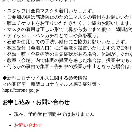
・スタッフは全員マスクを着用いたします。
・ご参加の際は感染防止のためにマスクの着用をお願いいた
・咳エチケットをお守りいただきたく、ご協力お願いします
・マスクの着用は正しい形で（鼻からあごまで覆い、隙間が
・ティッシュ・ハンカチなどで口や鼻を覆う。
・石鹸を使用しての手洗い励行にご協力お願いいたします。
・教室受付（会場入口）に消毒液を設置いたしますのでご利
・発熱・咳・全身痛等の自覚症状がある場合、体調がすぐれ
・教室（会場）内で体調の異変を感じた場合は、授業中でも
・何らかの事由で集客・告知中の授業が中止となった場合は
◆新型コロナウイルスに関する参考情報
＜内閣官房 新型コロナウィルス感染症対策＞
https://corona.go.jp/
お申し込み・お問い合わせ
現在、予約受付期間中ではありません
お問い合わせ