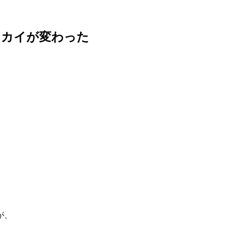
セカイが変わった
が、
、