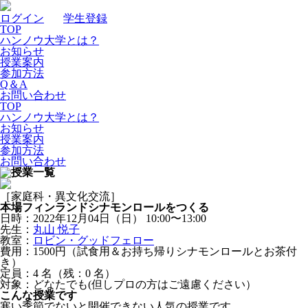
ログイン
｜
学生登録
TOP
ハンノウ大学とは？
お知らせ
授業案内
参加方法
Q＆A
お問い合わせ
TOP
ハンノウ大学とは？
お知らせ
授業案内
参加方法
お問い合わせ
［家庭科・異文化交流］
本場フィンランドシナモンロールをつくる
日時：2022年12月04日（日）
10:00〜13:00
先生：
丸山 悦子
教室：
ロビン・グッドフェロー
費用：1500円（試食用＆お持ち帰りシナモンロールとお茶付
き）
定員：4
名
（残：0
名
）
対象：どなたでも(但しプロの方はご遠慮ください）
こんな授業です
寒い季節でないと開催できない人気の授業です。