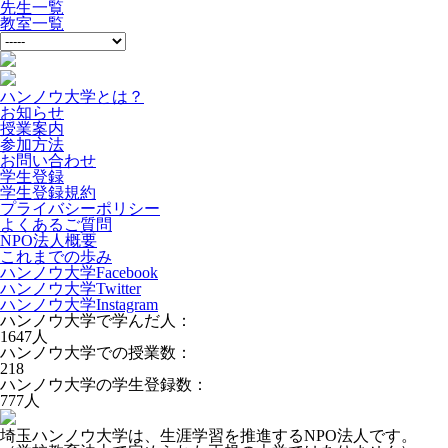
先生一覧
教室一覧
ハンノウ大学とは？
お知らせ
授業案内
参加方法
お問い合わせ
学生登録
学生登録規約
プライバシーポリシー
よくあるご質問
NPO法人概要
これまでの歩み
ハンノウ大学Facebook
ハンノウ大学Twitter
ハンノウ大学Instagram
ハンノウ大学で学んだ人：
1647
人
ハンノウ大学での授業数：
218
ハンノウ大学の学生登録数：
777
人
埼玉ハンノウ大学は、生涯学習を推進するNPO法人です。