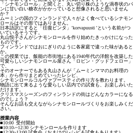
「シナモンロール」と聞くと、丸い切り株のような渦巻状のパ
ンに甘い白い糖衣がかかっていると想像されると思いません
か？
ムーミンの国のフィンランドで人々がよく食べているシナモン
ロールはその形ではありません。
日本語訳にすると「往復ビンタ」’korvapuusti ’という名前がつ
いているそうです。
丸山悦子さんがシナモンロールを作り始めたきっかけになった
ものです。
フィンランドではおにぎりのように各家庭で違った味があると
か。
この授業では、飯能の市街地にある1940年代の洋館を改築した
可愛らしいシナモンロール屋さん「ロビン・グッドフェロー」
で、
そのオーナーでもある丸山さんが「ムーミンママのお料理の
本」から作りまとめていったレシピ、
シナモンロールコルヴァプースティの作り方を教わります。
物語に出て来るような愛らしい店内での試食も、お楽しみいた
だけます。
クリスマスシーズンのフィンランドの街はどんなカラーになる
のでしょう？
そんなお話も交えながらシナモンロールづくりをお楽しみくだ
さい。
授業内容
■10:00 受付開始
■10:10-~12:30 シナモンロールを作ります
■12:30~13:00 試食会（おまけのレシピ＆試食もあります）