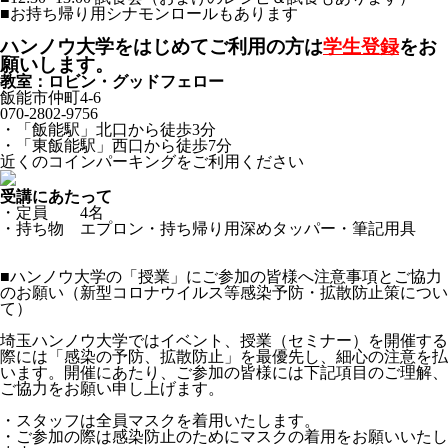
■お持ち帰り用シナモンロールもあります
ハンノウ大学をはじめてご利用の方は
学生登録
をお
願いします。
教室：ロビン・グッドフェロー
飯能市仲町4-6
070-2802-9756
・「飯能駅」北口から徒歩3分
・「東飯能駅」西口から徒歩7分
近くのコインパーキングをご利用ください
受講にあたって
・定員 4名
・持ち物 エプロン・持ち帰り用深めタッパー・筆記用具
■ハンノウ大学の「授業」にご参加の皆様へ注意事項とご協力
のお願い（新型コロナウイルス等感染予防・拡散防止策につい
て）
埼玉ハンノウ大学ではイベント、授業（セミナー）を開催する
際には「感染の予防、拡散防止」を最優先し、細心の注意を払
います。開催にあたり、ご参加の皆様には下記項目のご理解、
ご協力をお願い申し上げます。
・スタッフは全員マスクを着用いたします。
・ご参加の際は感染防止のためにマスクの着用をお願いいたし