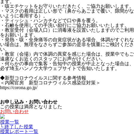
ます。
・咳エチケットをお守りいただきたく、ご協力お願いします。
・マスクの着用は正しい形で（鼻からあごまで覆い、隙間がな
いように着用する）。
・ティッシュ・ハンカチなどで口や鼻を覆う。
・石鹸を使用しての手洗い励行にご協力お願いいたします。
・教室受付（会場入口）に消毒液を設置いたしますのでご利用
をお願いします。
・発熱・咳・全身痛等の自覚症状がある場合、体調がすぐれな
い場合は、無理をなさらずご参加の是非を慎重にご検討くださ
い。
・教室（会場）内で体調の異変を感じた場合は、授業中でもご
遠慮なくお近くのスタッフにお声がけください。
・何らかの事由で集客・告知中の授業が中止となった場合は、
必ず埼玉ハンノウ大学ウェブサイトで告知いたします。
◆新型コロナウイルスに関する参考情報
＜内閣官房 新型コロナウィルス感染症対策＞
https://corona.go.jp/
お申し込み・お問い合わせ
この授業は満席となりました
お問い合わせ
授業一覧
└ 終了した授業
授業レポート一覧