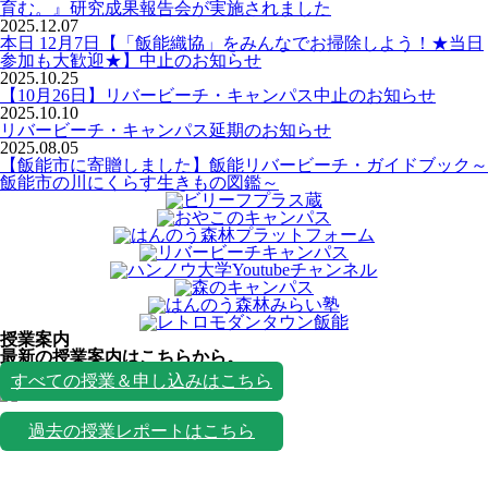
育む。』研究成果報告会が実施されました
2025.12.07
本日 12月7日【「飯能織協」をみんなでお掃除しよう！★当日
参加も大歓迎★】中止のお知らせ
2025.10.25
【10月26日】リバービーチ・キャンパス中止のお知らせ
2025.10.10
リバービーチ・キャンパス延期のお知らせ
2025.08.05
【飯能市に寄贈しました】飯能リバービーチ・ガイドブック～
飯能市の川にくらす生きもの図鑑～
授業案内
最新の授業案内はこちらから。
授業一覧
すべての授業＆申し込みはこちら
過去の授業レポートはこちら