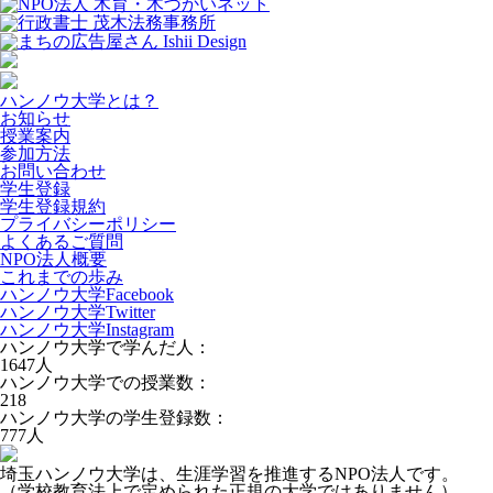
ハンノウ大学とは？
お知らせ
授業案内
参加方法
お問い合わせ
学生登録
学生登録規約
プライバシーポリシー
よくあるご質問
NPO法人概要
これまでの歩み
ハンノウ大学Facebook
ハンノウ大学Twitter
ハンノウ大学Instagram
ハンノウ大学で学んだ人：
1647
人
ハンノウ大学での授業数：
218
ハンノウ大学の学生登録数：
777
人
埼玉ハンノウ大学は、生涯学習を推進するNPO法人です。
（学校教育法上で定められた正規の大学ではありません）