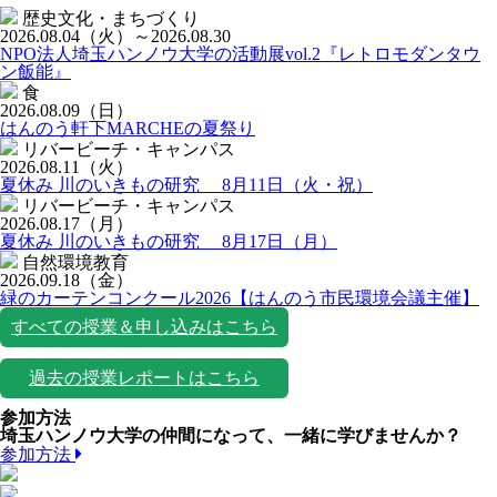
歴史文化・まちづくり
2026.08.04
（火）
～2026.08.30
NPO法人埼玉ハンノウ大学の活動展vol.2『レトロモダンタウ
ン飯能』
食
2026.08.09
（日）
はんのう軒下MARCHEの夏祭り
リバービーチ・キャンパス
2026.08.11
（火）
夏休み 川のいきもの研究 8月11日（火・祝）
リバービーチ・キャンパス
2026.08.17
（月）
夏休み 川のいきもの研究 8月17日（月）
自然環境教育
2026.09.18
（金）
緑のカーテンコンクール2026【はんのう市民環境会議主催】
すべての授業＆申し込みはこちら
過去の授業レポートはこちら
参加方法
埼玉ハンノウ大学の仲間になって、一緒に学びませんか？
参加方法