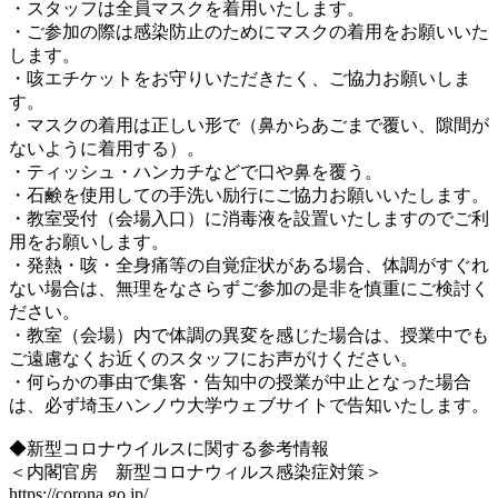
・スタッフは全員マスクを着用いたします。
・ご参加の際は感染防止のためにマスクの着用をお願いいた
します。
・咳エチケットをお守りいただきたく、ご協力お願いしま
す。
・マスクの着用は正しい形で（鼻からあごまで覆い、隙間が
ないように着用する）。
・ティッシュ・ハンカチなどで口や鼻を覆う。
・石鹸を使用しての手洗い励行にご協力お願いいたします。
・教室受付（会場入口）に消毒液を設置いたしますのでご利
用をお願いします。
・発熱・咳・全身痛等の自覚症状がある場合、体調がすぐれ
ない場合は、無理をなさらずご参加の是非を慎重にご検討く
ださい。
・教室（会場）内で体調の異変を感じた場合は、授業中でも
ご遠慮なくお近くのスタッフにお声がけください。
・何らかの事由で集客・告知中の授業が中止となった場合
は、必ず埼玉ハンノウ大学ウェブサイトで告知いたします。
◆新型コロナウイルスに関する参考情報
＜内閣官房 新型コロナウィルス感染症対策＞
https://corona.go.jp/