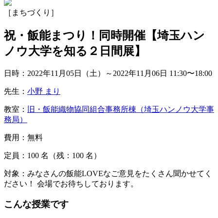
［まちづくり］
祝・飯能まつり！同時開催【埼玉ハン
ノウ大学を知る２日間展】
日時：2022年11月05日（土）～2022年11月06日
11:30〜18:00
先生：
小野 まり
教室：
旧・飯能織物協同組合事務所棟（埼玉ハンノウ大学事
務局）
費用：無料
定員：100
名
（残：100
名
）
対象：みなさんの飯能LOVEなご意見をたくさん聞かせてく
ださい！ 会場でお待ちしております。
こんな授業です