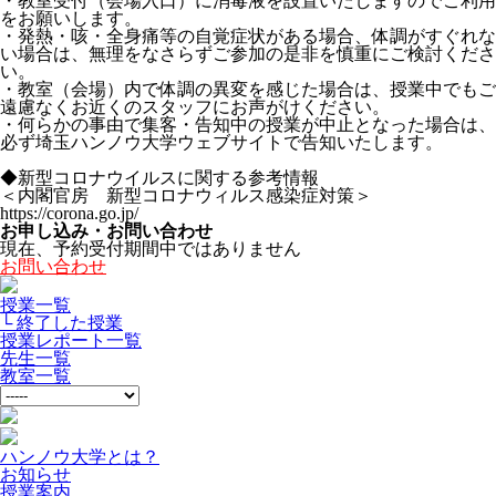
・教室受付（会場入口）に消毒液を設置いたしますのでご利用
をお願いします。
・発熱・咳・全身痛等の自覚症状がある場合、体調がすぐれな
い場合は、無理をなさらずご参加の是非を慎重にご検討くださ
い。
・教室（会場）内で体調の異変を感じた場合は、授業中でもご
遠慮なくお近くのスタッフにお声がけください。
・何らかの事由で集客・告知中の授業が中止となった場合は、
必ず埼玉ハンノウ大学ウェブサイトで告知いたします。
◆新型コロナウイルスに関する参考情報
＜内閣官房 新型コロナウィルス感染症対策＞
https://corona.go.jp/
お申し込み・お問い合わせ
現在、予約受付期間中ではありません
お問い合わせ
授業一覧
└ 終了した授業
授業レポート一覧
先生一覧
教室一覧
ハンノウ大学とは？
お知らせ
授業案内