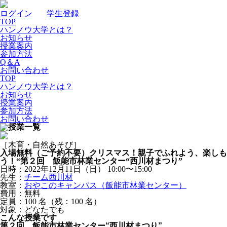
ログイン
｜
学生登録
TOP
ハンノウ大学とは？
お知らせ
授業案内
参加方法
Q＆A
お問い合わせ
TOP
ハンノウ大学とは？
お知らせ
授業案内
参加方法
お問い合わせ
［木育・自然あそび］
入場無料（ご予約不要）クリスマス！親子でふれよう、楽しも
う！“第２回 飯能市林業センター“西川材まつり”
日時：2022年12月11日（日）
10:00〜15:00
先生：
チーム西川材
教室：
おやこのキャンパス（飯能市林業センター）
費用：無料
定員：100
名
（残：100
名
）
対象：どなたでも
こんな授業です
第２回 飯能市林業センター“西川材まつり”