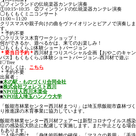
◯フィンランドの伝統楽器カンテレ演奏
①10:15~10:35 ②フィンランドの伝統楽器カンテレ演奏
◯もくもくミニコンサート
11:00～11:20
クリスマスや親子向けの曲をヴァイオリンとピアノで演奏しま
す。
＊予約不要
◯クリスマス木育ワークショップ！
何ができるか、遊べるかは、来てのお楽しみ！
◯もくもくらぶ体験ショートバージョン
＊要当日予約＊
西川材まつりスペシャル企画【おやこのキャン
パス】もくもくらぶ体験ショートバージョン–西川材で遊ぶ
I♡Tree
くわしくは、
こちら
＊予約不要
出展者：
■
木の駅・ものづくり合同会社
■
株式会社フォレスト西川
■
NPO法人西川木楽会
■
NPO法人埼玉ハンノウ大学
「飯能市林業センター西川材まつり」は埼玉県飯能市森林づく
り推進課の木育事業に協力しています。
飯能市林業センター西川材フェアーは新型コロナウイルス感染
症の感染拡大防止に配慮して実施します。また中止となる場合
もあります。
ご入場の際は、「身体的距離の確保」「マスクの着用」「手洗