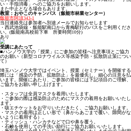
い・手指消毒」へのご協力をお願いします。
また中止となる場合もあります。
教室：おやこのキャンパス（飯能市林業センター）
飯能市阿須343-1
当日連絡先は参加者へ別途メールでお知らせします
・西武池袋線・飯能駅南口から青梅駅行のバスをご利用くださ
い。(飯能南高校前下車 所要時間10分)
あり
受講にあたって
■ハンノウ大学の「授業」にご参加の皆様へ注意事項とご協力
のお願い（新型コロナウイルス等感染予防・拡散防止策につい
て）
埼玉ハンノウ大学ではイベント、授業（セミナー）を開催する
際には「感染の予防、拡散防止」を最優先し、細心の注意を払
います。開催にあたり、ご参加の皆様には下記項目のご理解、
ご協力をお願い申し上げます。
・スタッフは全員マスクを着用いたします。
・ご参加の際は感染防止のためにマスクの着用をお願いいたし
ます。
・咳エチケットをお守りいただきたく、ご協力お願いします。
・マスクの着用は正しい形で（鼻からあごまで覆い、隙間がな
いように着用する）。
・ティッシュ・ハンカチなどで口や鼻を覆う。
・石鹸を使用しての手洗い励行にご協力お願いいたします。